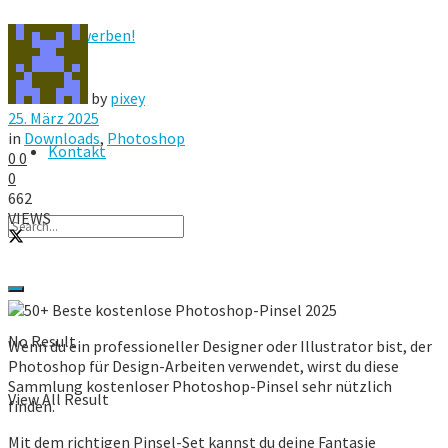
Hier werben!
FAQ
by
pixey
25. März 2025
in
Downloads
,
Photoshop
Kontakt
0
0
0
662
VIEWS
No Result
Wenn du ein professioneller Designer oder Illustrator bist, der
Photoshop für Design-Arbeiten verwendet, wirst du diese
Sammlung kostenloser Photoshop-Pinsel sehr nützlich
View All Result
finden.
Mit dem richtigen Pinsel-Set kannst du deine Fantasie