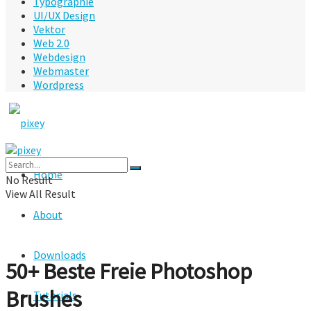
Typographie
UI/UX Design
Vektor
Web 2.0
Webdesign
Webmaster
Wordpress
Home
No Result
View All Result
About
Downloads
50+ Beste Freie Photoshop
Brushes
Tutorials