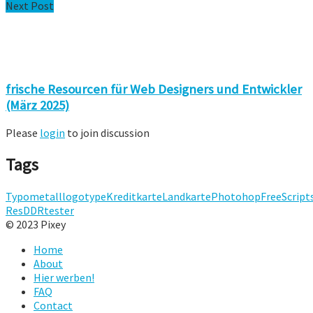
Next Post
frische Resourcen für Web Designers und Entwickler
(März 2025)
Please
login
to join discussion
Tags
Typo
metall
logotype
Kreditkarte
Landkarte
Photohop
Free
Script
Res
DDR
tester
© 2023 Pixey
Home
About
Hier werben!
FAQ
Contact