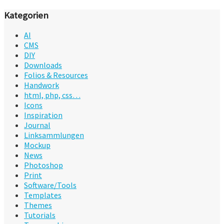
Kategorien
AI
CMS
DIY
Downloads
Folios & Resources
Handwork
html, php, css…
Icons
Inspiration
Journal
Linksammlungen
Mockup
News
Photoshop
Print
Software/Tools
Templates
Themes
Tutorials