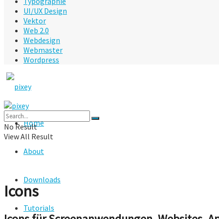
Typographie
UI/UX Design
Vektor
Web 2.0
Webdesign
Webmaster
Wordpress
Home
No Result
View All Result
About
Downloads
Icons
Tutorials
Icons für Screenanwendungen, Websites, App