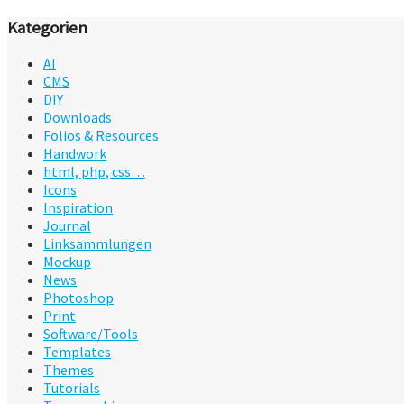
Kategorien
AI
CMS
DIY
Downloads
Folios & Resources
Handwork
html, php, css…
Icons
Inspiration
Journal
Linksammlungen
Mockup
News
Photoshop
Print
Software/Tools
Templates
Themes
Tutorials