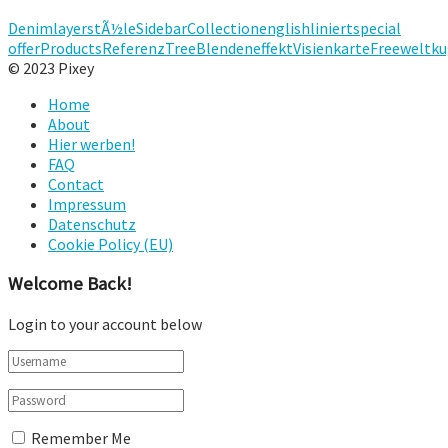
Denim
layerstÃ½le
Sidebar
Collection
english
liniert
special
offer
Products
Referenz
Tree
Blendeneffekt
Visienkarte
Free
weltku
© 2023 Pixey
Home
About
Hier werben!
FAQ
Contact
Impressum
Datenschutz
Cookie Policy (EU)
Welcome Back!
Login to your account below
Remember Me