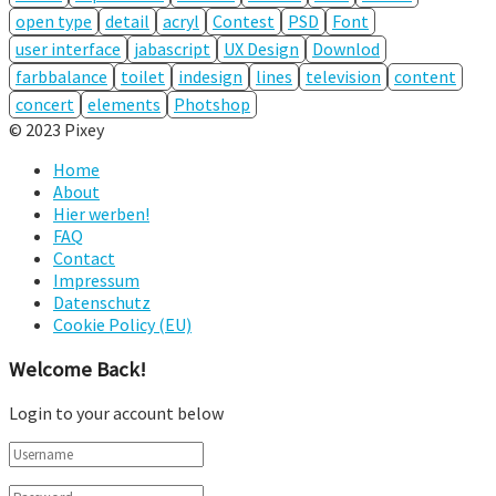
open type
detail
acryl
Contest
PSD
Font
user interface
jabascript
UX Design
Downlod
farbbalance
toilet
indesign
lines
television
content
concert
elements
Photshop
© 2023 Pixey
Home
About
Hier werben!
FAQ
Contact
Impressum
Datenschutz
Cookie Policy (EU)
Welcome Back!
Login to your account below