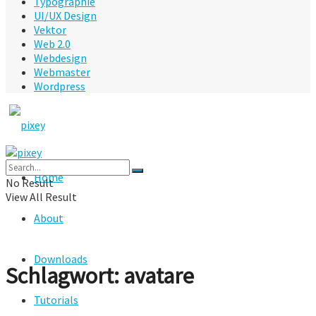
Typographie
UI/UX Design
Vektor
Web 2.0
Webdesign
Webmaster
Wordpress
Home
No Result
View All Result
About
Downloads
Schlagwort:
avatare
Tutorials