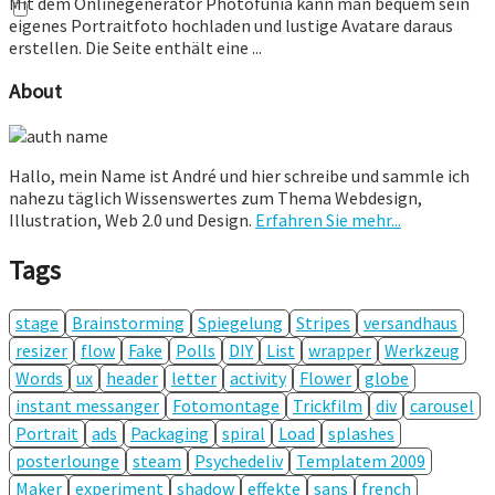
Mit dem Onlinegenerator Photofunia kann man bequem sein
eigenes Portraitfoto hochladen und lustige Avatare daraus
erstellen. Die Seite enthält eine ...
About
Hallo, mein Name ist André und hier schreibe und sammle ich
nahezu täglich Wissenswertes zum Thema Webdesign,
Illustration, Web 2.0 und Design.
Erfahren Sie mehr...
Tags
stage
Brainstorming
Spiegelung
Stripes
versandhaus
resizer
flow
Fake
Polls
DIY
List
wrapper
Werkzeug
Words
ux
header
letter
activity
Flower
globe
instant messanger
Fotomontage
Trickfilm
div
carousel
Portrait
ads
Packaging
spiral
Load
splashes
posterlounge
steam
Psychedeliv
Templatem 2009
Maker
experiment
shadow
effekte
sans
french