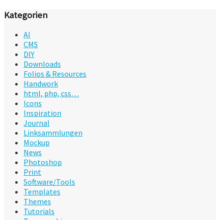
Kategorien
AI
CMS
DIY
Downloads
Folios & Resources
Handwork
html, php, css…
Icons
Inspiration
Journal
Linksammlungen
Mockup
News
Photoshop
Print
Software/Tools
Templates
Themes
Tutorials