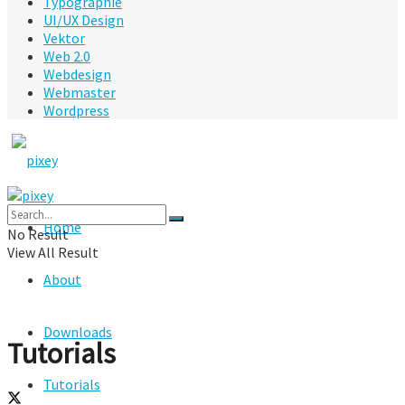
Typographie
UI/UX Design
Vektor
Web 2.0
Webdesign
Webmaster
Wordpress
Home
No Result
View All Result
About
Downloads
Tutorials
Tutorials