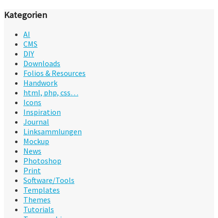
Kategorien
AI
CMS
DIY
Downloads
Folios & Resources
Handwork
html, php, css…
Icons
Inspiration
Journal
Linksammlungen
Mockup
News
Photoshop
Print
Software/Tools
Templates
Themes
Tutorials