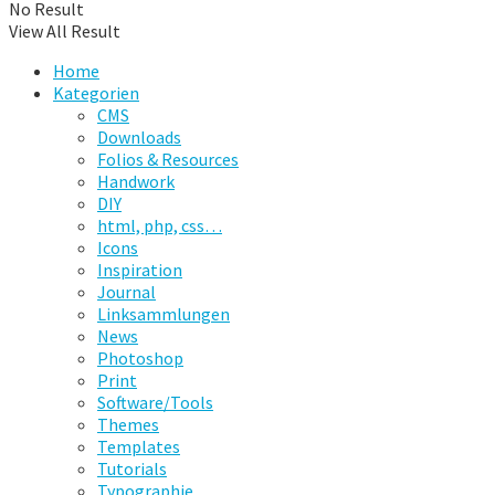
No Result
View All Result
Home
Kategorien
CMS
Downloads
Folios & Resources
Handwork
DIY
html, php, css…
Icons
Inspiration
Journal
Linksammlungen
News
Photoshop
Print
Software/Tools
Themes
Templates
Tutorials
Typographie