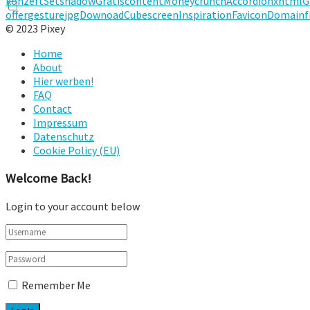
konzert
Set
shadow
Gratis
content
Money
crunch
Accordion
xhtml
G
offer
gesture
jpg
Downoad
Cube
screen
Inspiration
Favicon
Domainf
© 2023 Pixey
Home
About
Hier werben!
FAQ
Contact
Impressum
Datenschutz
Cookie Policy (EU)
Welcome Back!
Login to your account below
Remember Me