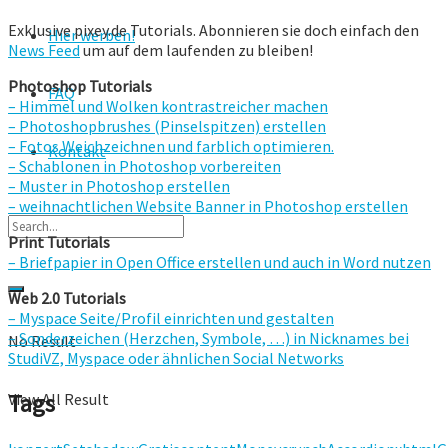
Exklusive pixey.de Tutorials. Abonnieren sie doch einfach den
Hier werben!
News Feed
um auf dem laufenden zu bleiben!
Photoshop Tutorials
FAQ
– Himmel und Wolken kontrastreicher machen
– Photoshopbrushes (Pinselspitzen) erstellen
– Fotos Weichzeichnen und farblich optimieren.
Kontakt
– Schablonen in Photoshop vorbereiten
– Muster in Photoshop erstellen
– weihnachtlichen Website Banner in Photoshop erstellen
Print Tutorials
– Briefpapier in Open Office erstellen und auch in Word nutzen
Web 2.0 Tutorials
– Myspace Seite/Profil einrichten und gestalten
– Sonderzeichen (Herzchen, Symbole, …) in Nicknames bei
No Result
StudiVZ, Myspace oder ähnlichen Social Networks
Tags
View All Result