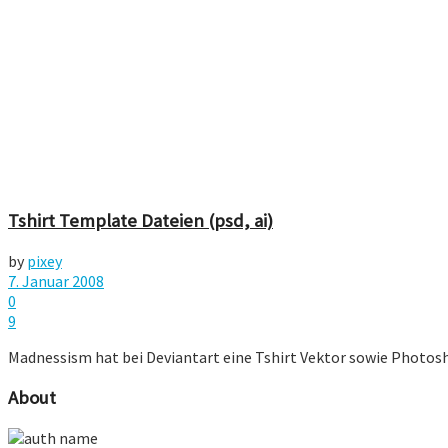
Tshirt Template Dateien (psd, ai)
by
pixey
7. Januar 2008
0
9
Madnessism hat bei Deviantart eine Tshirt Vektor sowie Photos
About