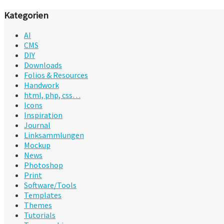
Kategorien
AI
CMS
DIY
Downloads
Folios & Resources
Handwork
html, php, css…
Icons
Inspiration
Journal
Linksammlungen
Mockup
News
Photoshop
Print
Software/Tools
Templates
Themes
Tutorials