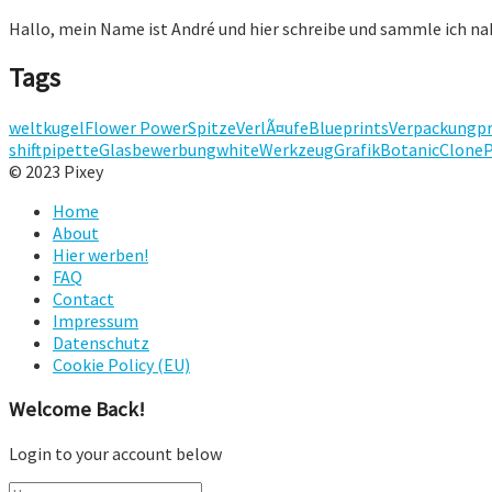
Hallo, mein Name ist André und hier schreibe und sammle ich n
Tags
weltkugel
Flower Power
Spitze
VerlÃ¤ufe
Blueprints
Verpackung
p
shift
pipette
Glas
bewerbung
white
Werkzeug
Grafik
Botanic
Clone
P
© 2023 Pixey
Home
About
Hier werben!
FAQ
Contact
Impressum
Datenschutz
Cookie Policy (EU)
Welcome Back!
Login to your account below