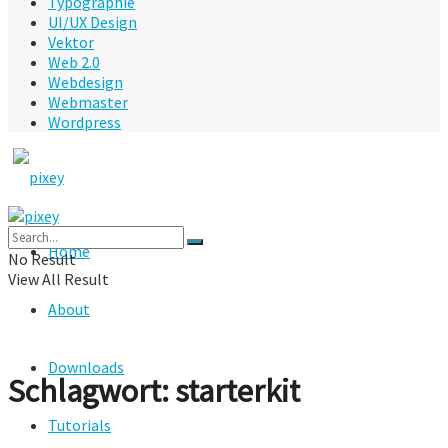
Typographie
UI/UX Design
Vektor
Web 2.0
Webdesign
Webmaster
Wordpress
Home
No Result
View All Result
About
Downloads
Schlagwort:
starterkit
Tutorials