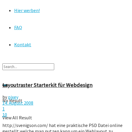
Hier werben!
FAQ
Kontakt
Layoutraster Starterkit für Webdesign
by
pixey
No Result
14. August 2008
1
10
View All Result
http://svenigson.com/ hat eine praktische PSD Datei online
gestellt welche man nutzen kann um ein Weblayout zu