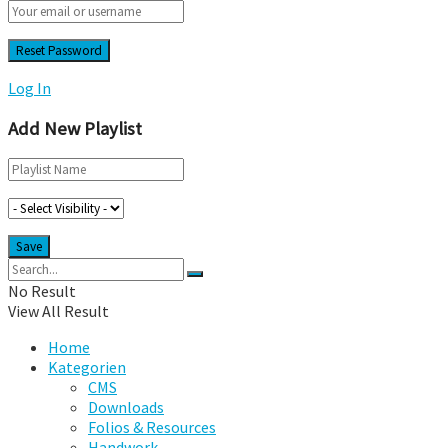
Log In
Add New Playlist
No Result
View All Result
Home
Kategorien
CMS
Downloads
Folios & Resources
Handwork