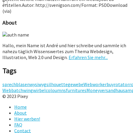
erstellen.Autor: http://svenigson.com/Format: PSDDownload
(via)
About
Hallo, mein Name ist André und hier schreibe und sammle ich
nahezu täglich Wissenswertes zum Thema Webdesign,
Illustration, Web 2.0 und Design.
Erfahren Sie mehr...
Tags
sprechblasen
wysiwyg
silhouette
gewebe
Webworker
buy
rotator
r
Webbatch
wing
wirbel
coloumns
furnitures
Money
versandhaus
amp
© 2023 Pixey
Home
About
Hier werben!
FAQ
Contact