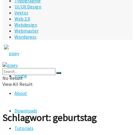
Typographie
UI/UX Design
Vektor
Web 2.0
Webdesign
Webmaster
Wordpress
Home
No Result
View All Result
About
Downloads
Schlagwort:
geburtstag
Tutorials