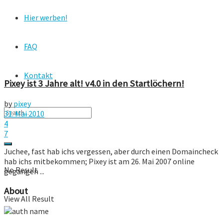
Hier werben!
FAQ
Kontakt
Pixey ist 3 Jahre alt! v4.0 in den Startlöchern!
by
pixey
31. Mai 2010
4
7
Juchee, fast hab ichs vergessen, aber durch einen Domaincheck
hab ichs mitbekommen; Pixey ist am 26. Mai 2007 online
No Result
gegangen ...
About
View All Result