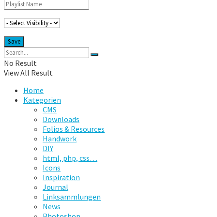
No Result
View All Result
Home
Kategorien
CMS
Downloads
Folios & Resources
Handwork
DIY
html, php, css…
Icons
Inspiration
Journal
Linksammlungen
News
Photoshop