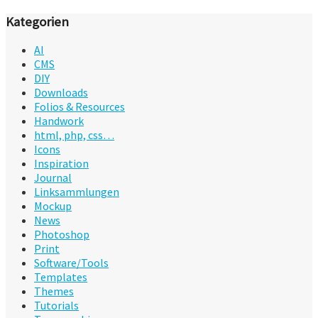
Kategorien
AI
CMS
DIY
Downloads
Folios & Resources
Handwork
html, php, css…
Icons
Inspiration
Journal
Linksammlungen
Mockup
News
Photoshop
Print
Software/Tools
Templates
Themes
Tutorials