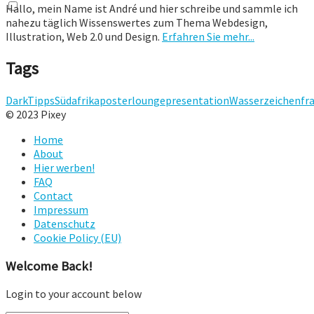
Hallo, mein Name ist André und hier schreibe und sammle ich
nahezu täglich Wissenswertes zum Thema Webdesign,
Illustration, Web 2.0 und Design.
Erfahren Sie mehr...
Tags
Dark
Tipps
Südafrika
posterlounge
presentation
Wasserzeichen
fr
© 2023 Pixey
Home
About
Hier werben!
FAQ
Contact
Impressum
Datenschutz
Cookie Policy (EU)
Welcome Back!
Login to your account below