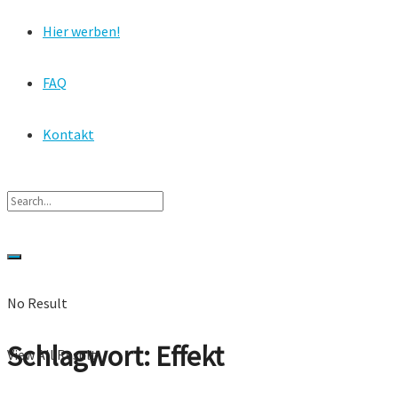
Hier werben!
FAQ
Kontakt
No Result
Schlagwort:
Effekt
View All Result