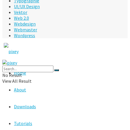
Typographie
UI/UX Design
Vektor
Web 2.0
Webdesign
Webmaster
Wordpress
Home
No Result
View All Result
About
Downloads
Tutorials