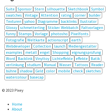
Suite
Sponsor
Stern
silhouette
Sketchbook
Symbol
swatches
Vintage
Attention
rating
corner
builder
Texturen
yahoo
Diagramme
backlinks
llustrator
Glossy
schmetterling
Sticker. Webbatch
Faltvorlagen
funny
Stamps
Vorlage
photosho
Pixelfonts
Fotografie
Weltkarte
actionscript
earth
Webdeveloper
Collection
launch
Mediengestalter
examples
metall
engel
Shopping
eignungsprüfung
Word
Backlink
Vinyltoy
Lichteffekte
effekte
Batik
verlinkung
studium
Manual
Wasser
Tattoos
Reader
bühne
shadow
Geld
color
mobile
check
sketches
watercolour
basecap
© 2023 Pixey
Home
About