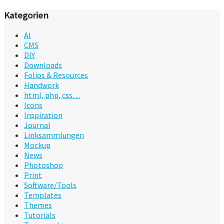
Kategorien
AI
CMS
DIY
Downloads
Folios & Resources
Handwork
html, php, css…
Icons
Inspiration
Journal
Linksammlungen
Mockup
News
Photoshop
Print
Software/Tools
Templates
Themes
Tutorials