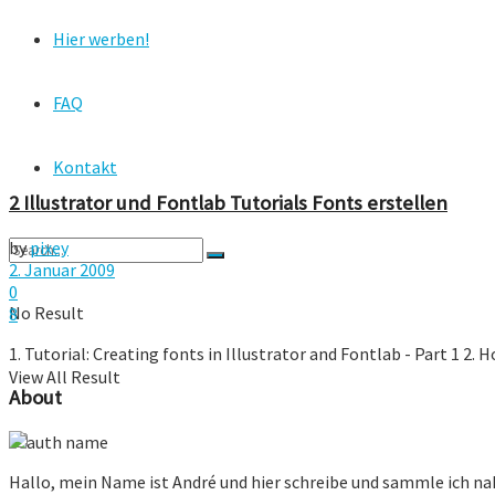
Hier werben!
FAQ
Kontakt
2 Illustrator und Fontlab Tutorials Fonts erstellen
by
pixey
2. Januar 2009
0
No Result
8
1. Tutorial: Creating fonts in Illustrator and Fontlab - Part 1 2. Ho
View All Result
About
Hallo, mein Name ist André und hier schreibe und sammle ich n