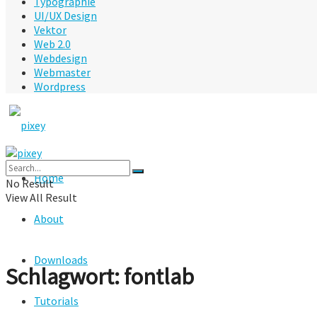
Typographie
UI/UX Design
Vektor
Web 2.0
Webdesign
Webmaster
Wordpress
Home
No Result
View All Result
About
Downloads
Schlagwort:
fontlab
Tutorials