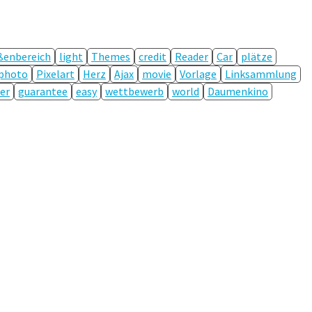
ßenbereich
light
Themes
credit
Reader
Car
plätze
photo
Pixelart
Herz
Ajax
movie
Vorlage
Linksammlung
er
guarantee
easy
wettbewerb
world
Daumenkino