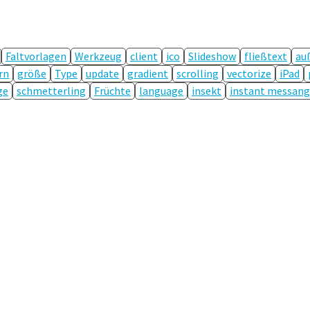
Faltvorlagen
Werkzeug
client
ico
Slideshow
fließtext
au
rn
größe
Type
update
gradient
scrolling
vectorize
iPad
ge
schmetterling
Früchte
language
insekt
instant messang