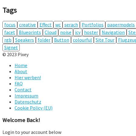
Tags
focus
creative
Effect
wc
serach
Portfolios
papermodels
facet
Blueprints
Cloud
noise
icy
hoster
Navigation
Ste
rgb
Speakers
folder
Button
colourful
Site Tour
Flugzeu
Signet
© 2023 Pixey
Home
About
Hier werben!
FAQ
Contact
Impressum
Datenschutz
Cookie Policy (EU)
Welcome Back!
Login to your account below