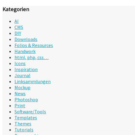
Kategorien
AI
CMS
DIY
Downloads
Folios & Resources
Handwork
html, php, css…
Icons
Inspiration
Journal
Linksammlungen
Mockup
News
Photoshop
Print
Software/Tools
Templates
Themes
Tutorials