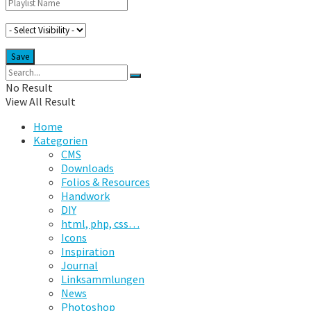
No Result
View All Result
Home
Kategorien
CMS
Downloads
Folios & Resources
Handwork
DIY
html, php, css…
Icons
Inspiration
Journal
Linksammlungen
News
Photoshop