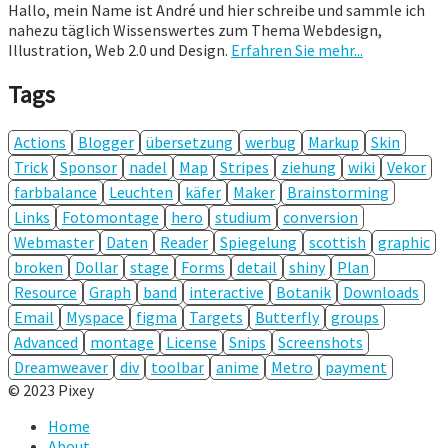
Hallo, mein Name ist André und hier schreibe und sammle ich
nahezu täglich Wissenswertes zum Thema Webdesign,
Illustration, Web 2.0 und Design.
Erfahren Sie mehr...
Tags
Actions
Blogger
übersetzung
werbug
Markup
Skin
Trick
Sponsor
nadel
Map
Stripes
ziehung
wiki
Vekor
farbbalance
Leuchten
käfer
Maker
Brainstorming
Links
Fotomontage
hero
studium
conversion
Webmaster
Daten
Reader
Spiegelung
scottish
graphic
broken
Dollar
stage
Forms
detail
shiny
Plan
Resource
Graph
band
interactive
Botanik
Downloads
Email
Myspace
figma
Targets
Butterfly
groups
Advanced
montage
License
Snips
Screenshots
Dreamweaver
div
toolbar
anime
Metro
payment
© 2023 Pixey
Home
About