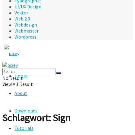
Typographie
UI/UX Design
Vektor
Web 2.0
Webdesign
Webmaster
Wordpress
Home
No Result
View All Result
About
Downloads
Schlagwort:
Sign
Tutorials