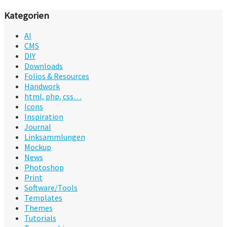
Kategorien
AI
CMS
DIY
Downloads
Folios & Resources
Handwork
html, php, css…
Icons
Inspiration
Journal
Linksammlungen
Mockup
News
Photoshop
Print
Software/Tools
Templates
Themes
Tutorials