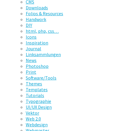
CMS
Downloads
Folios & Resources
Handwork
DIY
html, php, css…
Icons
Inspiration
Journal
Linksammlungen
News
Photoshop
Print
Software/Tools
Themes
Templates
Tutorials
Typographie
UI/UX Design
Vektor
Web 2.0
Webdesign
Webmaster