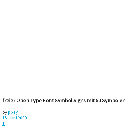
freier Open Type Font Symbol Signs mit 50 Symbolen
by
pixey
15. Juni 2009
1