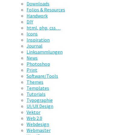
Downloads
Folios & Resources
Handwork
DIY
html, php, css…
Icons
Inspiration
Journal
Linksammlungen
News
Photoshop
Print
Software/Tools
Themes
Templates
Tutorials
Typographie
UI/UX Design
Vektor
Web 2.0
Webdesign
Webmaster