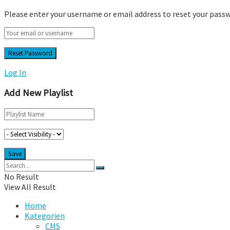
Please enter your username or email address to reset your pass
Log In
Add New Playlist
No Result
View All Result
Home
Kategorien
CMS