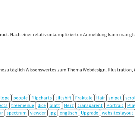
uct. Nach einer relativ unkomplizierten Anmeldung kann man gleic
ahezu täglich Wissenswertes zum Thema Webdesign, Illustration, 
lope
people
flipcharts
tiltshift
Fraktale
Hair
snipet
scro
ects
treemenue
dice
blatt
Herz
transparent
Portrait
Pla
ur
spectrum
viewder
jpg
englisch
Upgrade
websiteslayout