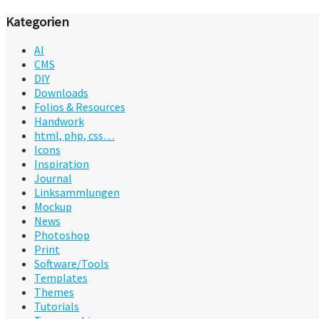
Kategorien
AI
CMS
DIY
Downloads
Folios & Resources
Handwork
html, php, css…
Icons
Inspiration
Journal
Linksammlungen
Mockup
News
Photoshop
Print
Software/Tools
Templates
Themes
Tutorials