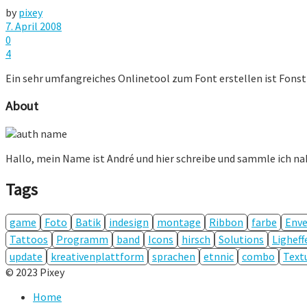
by
pixey
7. April 2008
0
4
Ein sehr umfangreiches Onlinetool zum Font erstellen ist Fonstr
About
Hallo, mein Name ist André und hier schreibe und sammle ich n
Tags
game
Foto
Batik
indesign
montage
Ribbon
farbe
Enve
Tattoos
Programm
band
Icons
hirsch
Solutions
Ligheff
update
kreativenplattform
sprachen
etnnic
combo
Text
© 2023 Pixey
Home