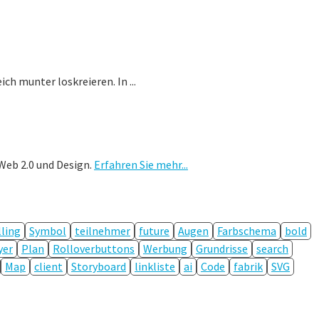
h munter loskreieren. In ...
Web 2.0 und Design.
Erfahren Sie mehr...
lling
Symbol
teilnehmer
future
Augen
Farbschema
bold
yer
Plan
Rolloverbuttons
Werbung
Grundrisse
search
Map
client
Storyboard
linkliste
ai
Code
fabrik
SVG