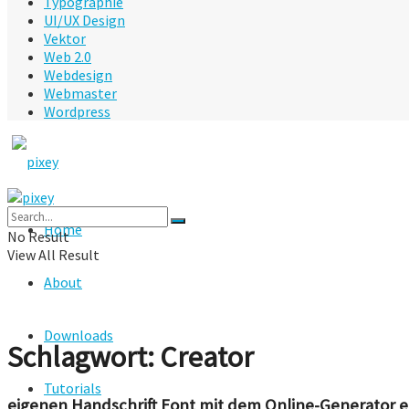
Typographie
UI/UX Design
Vektor
Web 2.0
Webdesign
Webmaster
Wordpress
Home
No Result
View All Result
About
Downloads
Schlagwort:
Creator
Tutorials
eigenen Handschrift Font mit dem Online-Generator e