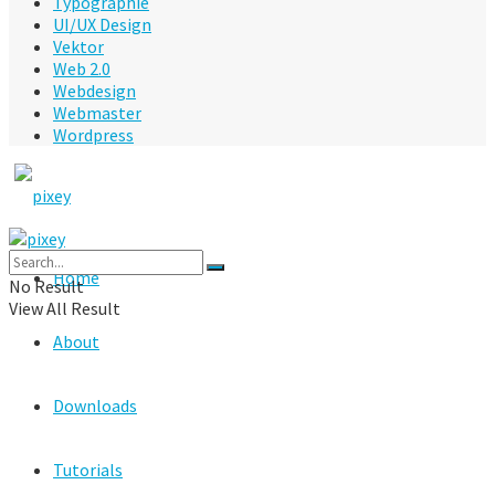
Typographie
UI/UX Design
Vektor
Web 2.0
Webdesign
Webmaster
Wordpress
Home
No Result
View All Result
About
Downloads
Tutorials