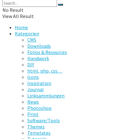
No Result
View All Result
Home
Kategorien
CMS
Downloads
Folios & Resources
Handwork
DIY
html, php, css…
Icons
Inspiration
Journal
Linksammlungen
News
Photoshop
Print
Software/Tools
Themes
Templates