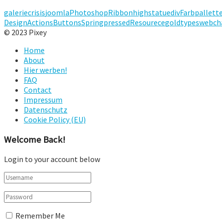
galerie
crisis
joomla
Photoshop
Ribbon
high
statue
div
Farbpallett
Design
Actions
Buttons
Spring
pressed
Resourece
gold
types
webch
© 2023 Pixey
Home
About
Hier werben!
FAQ
Contact
Impressum
Datenschutz
Cookie Policy (EU)
Welcome Back!
Login to your account below
Remember Me