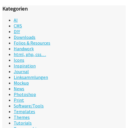
Kategorien
AI
CMS
DIY
Downloads
Folios & Resources
Handwork
html, php, css…
Icons
Inspiration
Journal
Linksammlungen
Mockup
News
Photoshop
Print
Software/Tools
Templates
Themes
Tutorials