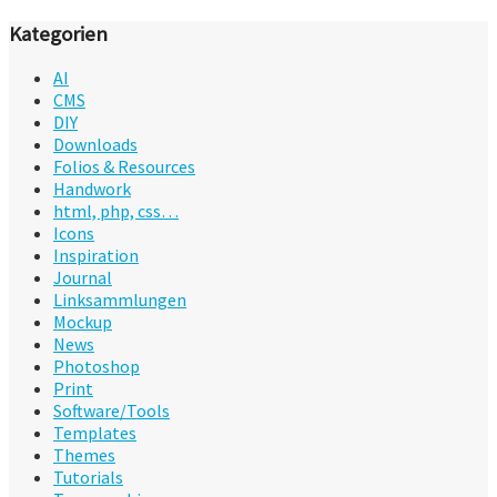
Kategorien
AI
CMS
DIY
Downloads
Folios & Resources
Handwork
html, php, css…
Icons
Inspiration
Journal
Linksammlungen
Mockup
News
Photoshop
Print
Software/Tools
Templates
Themes
Tutorials