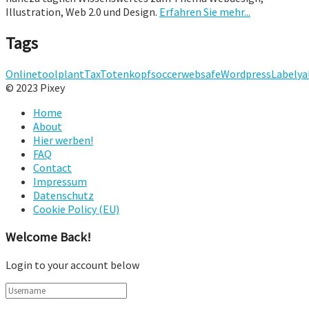
Illustration, Web 2.0 und Design.
Erfahren Sie mehr...
Tags
Onlinetool
plant
Tax
Totenkopf
soccer
websafe
Wordpress
Label
ya
© 2023 Pixey
Home
About
Hier werben!
FAQ
Contact
Impressum
Datenschutz
Cookie Policy (EU)
Welcome Back!
Login to your account below