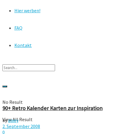
Hier werben!
FAQ
Kontakt
No Result
90+ Retro Kalender Karten zur Inspiration
View All Result
by
pixey
2. September 2008
0