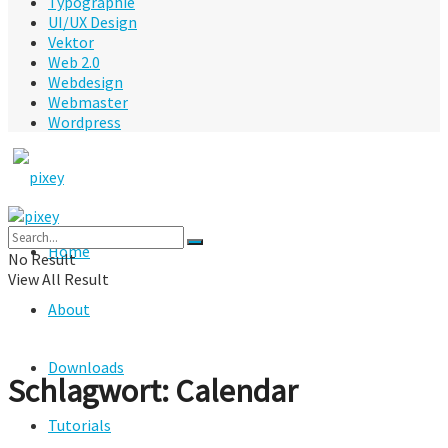
Typographie
UI/UX Design
Vektor
Web 2.0
Webdesign
Webmaster
Wordpress
Home
No Result
View All Result
About
Downloads
Schlagwort:
Calendar
Tutorials