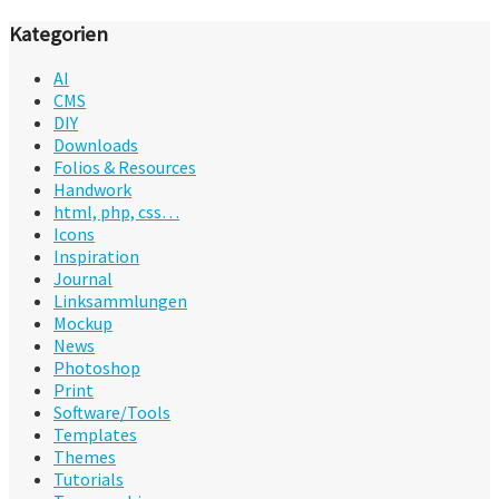
Kategorien
AI
CMS
DIY
Downloads
Folios & Resources
Handwork
html, php, css…
Icons
Inspiration
Journal
Linksammlungen
Mockup
News
Photoshop
Print
Software/Tools
Templates
Themes
Tutorials