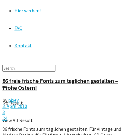
Hier werben!
FAQ
Kontakt
86 freie frische Fonts zum täglichen gestalten –
Frohe Ostern!
by
pixey
No Result
3. April 2010
3
24
View All Result
86 frische Fonts zum täglichen gestalten. Für Vintage und
Modern Design, für Fließtext, Überschriften, CD Cover,