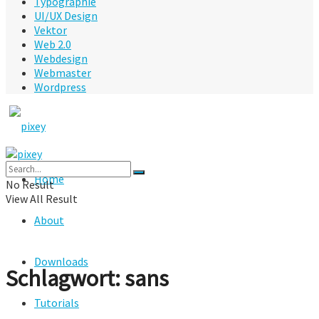
Typographie
UI/UX Design
Vektor
Web 2.0
Webdesign
Webmaster
Wordpress
Home
No Result
View All Result
About
Downloads
Schlagwort:
sans
Tutorials