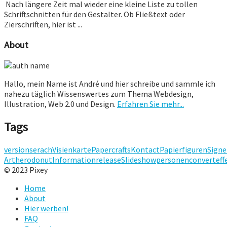
Nach längere Zeit mal wieder eine kleine Liste zu tollen
Schriftschnitten für den Gestalter. Ob Fließtext oder
Zierschriften, hier ist ...
About
Hallo, mein Name ist André und hier schreibe und sammle ich
nahezu täglich Wissenswertes zum Thema Webdesign,
Illustration, Web 2.0 und Design.
Erfahren Sie mehr...
Tags
version
serach
Visienkarte
Papercrafts
Kontact
Papierfiguren
Signe
Art
hero
donut
Information
release
Slideshow
personen
convert
eff
© 2023 Pixey
Home
About
Hier werben!
FAQ