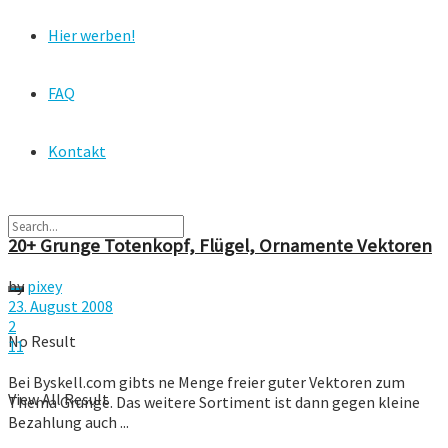
Hier werben!
FAQ
Kontakt
20+ Grunge Totenkopf, Flügel, Ornamente Vektoren
by
pixey
23. August 2008
2
No Result
11
Bei Byskell.com gibts ne Menge freier guter Vektoren zum
View All Result
Thema Grunge. Das weitere Sortiment ist dann gegen kleine
Bezahlung auch ...