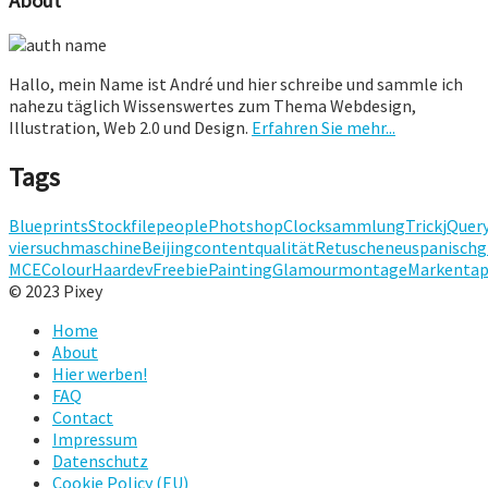
About
Hallo, mein Name ist André und hier schreibe und sammle ich
nahezu täglich Wissenswertes zum Thema Webdesign,
Illustration, Web 2.0 und Design.
Erfahren Sie mehr...
Tags
Blueprints
Stock
file
people
Photshop
Clock
sammlung
Trick
jQuer
vier
suchmaschine
Beijing
content
qualität
Retusche
neu
spanisch
g
MCE
Colour
Haar
dev
Freebie
Painting
Glamour
montage
Marken
ta
© 2023 Pixey
Home
About
Hier werben!
FAQ
Contact
Impressum
Datenschutz
Cookie Policy (EU)