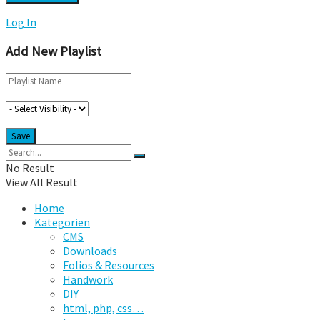
Log In
Add New Playlist
No Result
View All Result
Home
Kategorien
CMS
Downloads
Folios & Resources
Handwork
DIY
html, php, css…