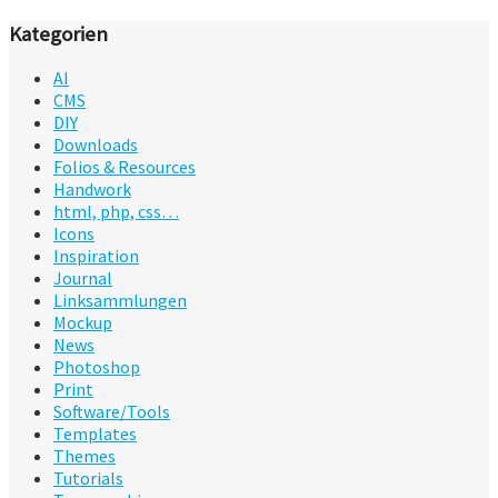
Kategorien
AI
CMS
DIY
Downloads
Folios & Resources
Handwork
html, php, css…
Icons
Inspiration
Journal
Linksammlungen
Mockup
News
Photoshop
Print
Software/Tools
Templates
Themes
Tutorials