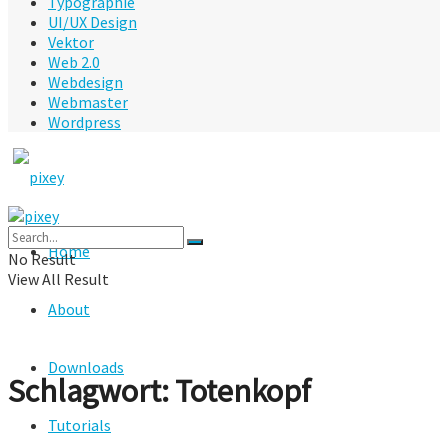
Typographie
UI/UX Design
Vektor
Web 2.0
Webdesign
Webmaster
Wordpress
Home
No Result
View All Result
About
Downloads
Schlagwort:
Totenkopf
Tutorials