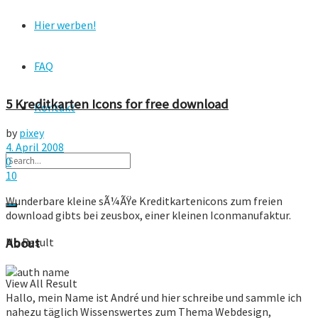
Hier werben!
FAQ
5 Kreditkarten Icons for free download
Kontakt
by
pixey
4. April 2008
0
10
Wunderbare kleine sÃ¼ÃŸe Kreditkartenicons zum freien
download gibts bei zeusbox, einer kleinen Iconmanufaktur.
No Result
About
View All Result
Hallo, mein Name ist André und hier schreibe und sammle ich
nahezu täglich Wissenswertes zum Thema Webdesign,