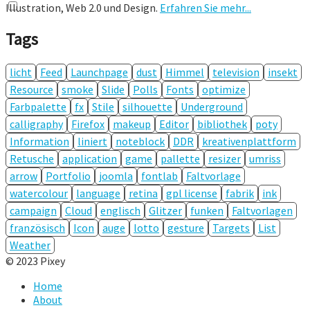
Illustration, Web 2.0 und Design.
Erfahren Sie mehr...
Tags
licht
Feed
Launchpage
dust
Himmel
television
insekt
Resource
smoke
Slide
Polls
Fonts
optimize
Farbpalette
fx
Stile
silhouette
Underground
calligraphy
Firefox
makeup
Editor
bibliothek
poty
Information
liniert
noteblock
DDR
kreativenplattform
Retusche
application
game
pallette
resizer
umriss
arrow
Portfolio
joomla
fontlab
Faltvorlage
watercolour
language
retina
gpl license
fabrik
ink
campaign
Cloud
englisch
Glitzer
funken
Faltvorlagen
französisch
Icon
auge
lotto
gesture
Targets
List
Weather
© 2023 Pixey
Home
About