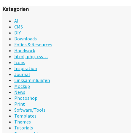
Kategorien
AI
CMS
DIY
Downloads
Folios & Resources
Handwork
html, php, css…
Icons
Inspiration
Journal
Linksammlungen
Mockup
News
Photoshop
Print
Software/Tools
Templates
Themes
Tutorials