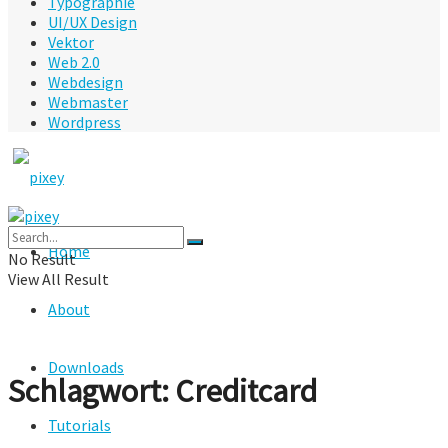
Typographie
UI/UX Design
Vektor
Web 2.0
Webdesign
Webmaster
Wordpress
Home
No Result
View All Result
About
Downloads
Schlagwort:
Creditcard
Tutorials