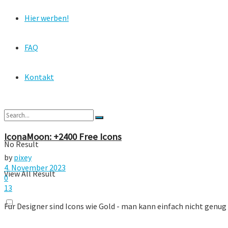
Hier werben!
FAQ
Kontakt
IconaMoon: +2400 Free Icons
No Result
by
pixey
4. November 2023
View All Result
0
13
Für Designer sind Icons wie Gold - man kann einfach nicht genug 