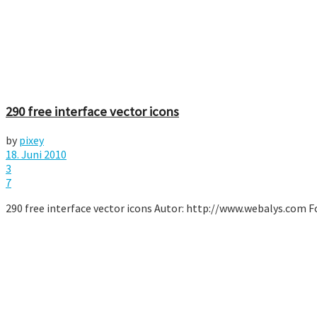
290 free interface vector icons
by
pixey
18. Juni 2010
3
7
290 free interface vector icons Autor: http://www.webalys.com For