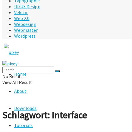
Typographie
UI/UX Design
Vektor
Web 2.0
Webdesign
Webmaster
Wordpress
Home
No Result
View All Result
About
Downloads
Schlagwort:
Interface
Tutorials