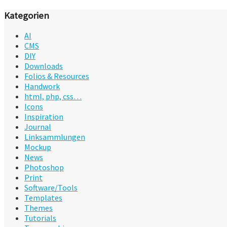
Kategorien
AI
CMS
DIY
Downloads
Folios & Resources
Handwork
html, php, css…
Icons
Inspiration
Journal
Linksammlungen
Mockup
News
Photoshop
Print
Software/Tools
Templates
Themes
Tutorials