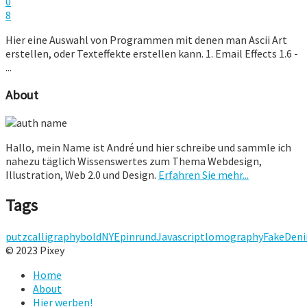
0
8
Hier eine Auswahl von Programmen mit denen man Ascii Art
erstellen, oder Texteffekte erstellen kann. 1. Email Effects 1.6 -
...
About
Hallo, mein Name ist André und hier schreibe und sammle ich
nahezu täglich Wissenswertes zum Thema Webdesign,
Illustration, Web 2.0 und Design.
Erfahren Sie mehr...
Tags
putz
calligraphy
bold
NYE
pin
rund
Javascript
lomography
Fake
Den
© 2023 Pixey
Home
About
Hier werben!