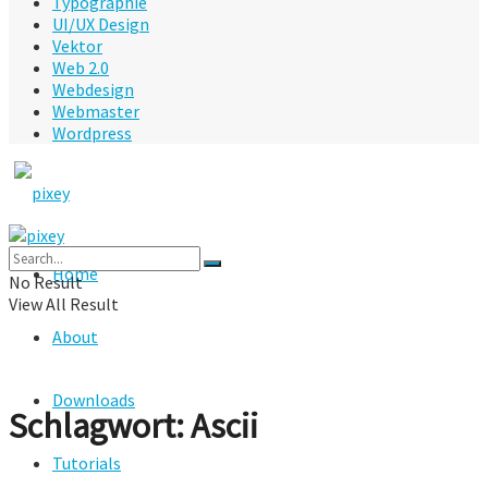
Typographie
UI/UX Design
Vektor
Web 2.0
Webdesign
Webmaster
Wordpress
Home
No Result
View All Result
About
Downloads
Schlagwort:
Ascii
Tutorials