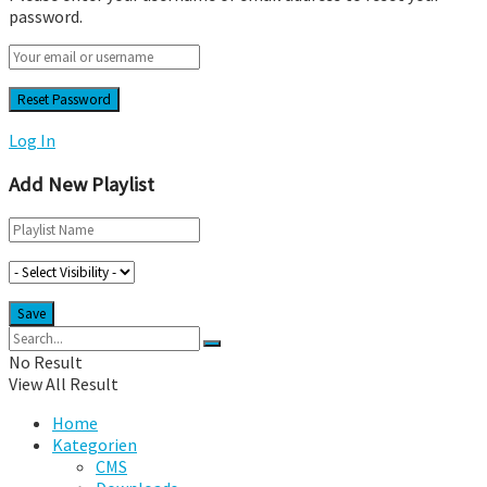
password.
Log In
Add New Playlist
No Result
View All Result
Home
Kategorien
CMS