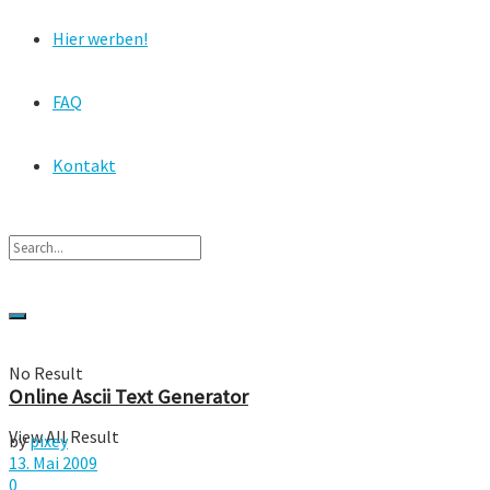
Hier werben!
FAQ
Kontakt
No Result
Online Ascii Text Generator
View All Result
by
pixey
13. Mai 2009
0