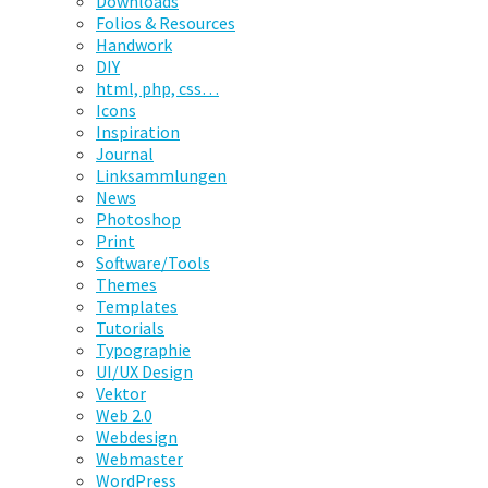
Downloads
Folios & Resources
Handwork
DIY
html, php, css…
Icons
Inspiration
Journal
Linksammlungen
News
Photoshop
Print
Software/Tools
Themes
Templates
Tutorials
Typographie
UI/UX Design
Vektor
Web 2.0
Webdesign
Webmaster
WordPress