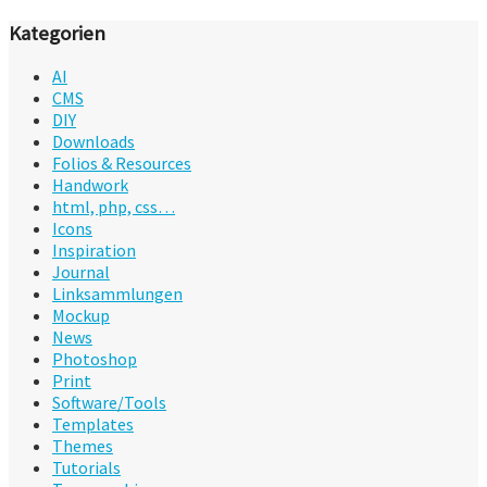
Kategorien
AI
CMS
DIY
Downloads
Folios & Resources
Handwork
html, php, css…
Icons
Inspiration
Journal
Linksammlungen
Mockup
News
Photoshop
Print
Software/Tools
Templates
Themes
Tutorials