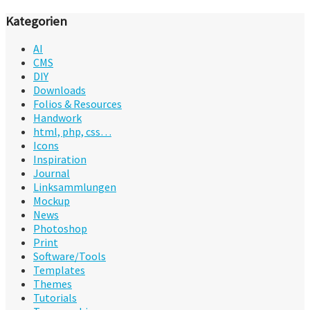
Kategorien
AI
CMS
DIY
Downloads
Folios & Resources
Handwork
html, php, css…
Icons
Inspiration
Journal
Linksammlungen
Mockup
News
Photoshop
Print
Software/Tools
Templates
Themes
Tutorials