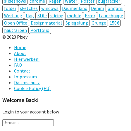
slideshows
chrome
Regen
Water
Poster
bugtracker
folder
sketches
windows
Daumenkino
Denim
origami
Werbung
flag
Stile
slicing
mobile
Error
Launchpage
Open Office
Designmaterial
Spiegelung
Grunge
150€
hautfarben
Portfolio
© 2023 Pixey
Home
About
Hier werben!
FAQ
Contact
Impressum
Datenschutz
Cookie Policy (EU)
Welcome Back!
Login to your account below