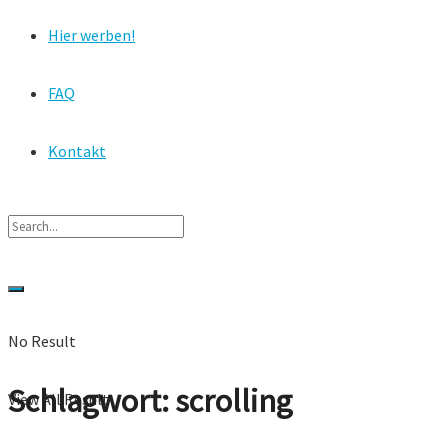
Hier werben!
FAQ
Kontakt
No Result
Schlagwort:
scrolling
View All Result