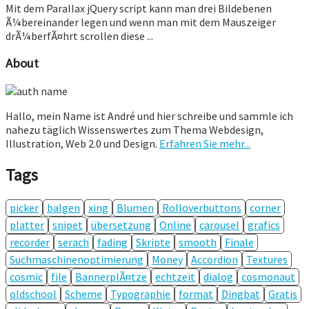
Mit dem Parallax jQuery script kann man drei Bildebenen
Ã¼bereinander legen und wenn man mit dem Mauszeiger
drÃ¼berfÃ¤hrt scrollen diese ...
About
Hallo, mein Name ist André und hier schreibe und sammle ich
nahezu täglich Wissenswertes zum Thema Webdesign,
Illustration, Web 2.0 und Design.
Erfahren Sie mehr...
Tags
picker
balgen
xing
Blumen
Rolloverbuttons
corner
platter
snipet
übersetzung
Online
carousel
grafics
recorder
serach
fading
Skripte
smooth
Finale
Suchmaschinenoptimierung
Money
Accordion
Textures
cosmic
file
BannerplÃ¤tze
echtzeit
dialog
cosmonaut
oldschool
Scheme
Typographie
format
Dingbat
Gratis