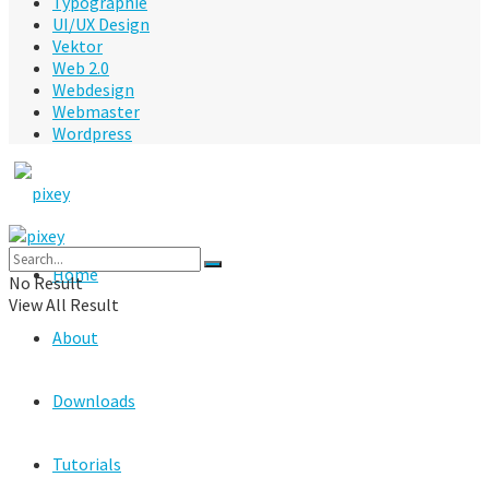
Typographie
UI/UX Design
Vektor
Web 2.0
Webdesign
Webmaster
Wordpress
Home
No Result
View All Result
About
Downloads
Tutorials