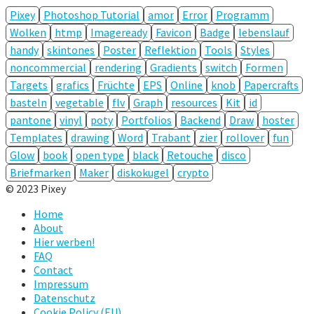
Pixey
Photoshop Tutorial
amor
Error
Programm
Wolken
htmp
Imageready
Favicon
Badge
lebenslauf
handy
skintones
Poster
Reflektion
Tools
Styles
noncommercial
rendering
Gradients
switch
Formen
Targets
grafics
Früchte
EPS
Online
knob
Papercrafts
basteln
vegetable
flv
Graph
resources
Kit
id
pantone
vinyl
poty
Portfolios
Backend
Draw
hoster
Templates
drawing
Word
Trabant
zier
rollover
fun
Glow
book
open type
black
Retouche
disco
Briefmarken
Maker
diskokugel
crypto
© 2023 Pixey
Home
About
Hier werben!
FAQ
Contact
Impressum
Datenschutz
Cookie Policy (EU)