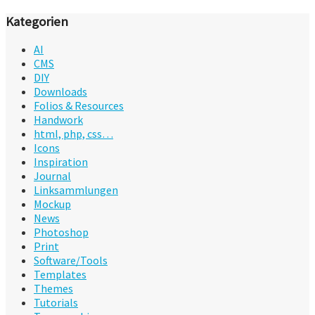
Kategorien
AI
CMS
DIY
Downloads
Folios & Resources
Handwork
html, php, css…
Icons
Inspiration
Journal
Linksammlungen
Mockup
News
Photoshop
Print
Software/Tools
Templates
Themes
Tutorials