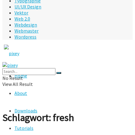
Typographie
UI/UX Design
Vektor
Web 2.0
Webdesign
Webmaster
Wordpress
Home
No Result
View All Result
About
Downloads
Schlagwort:
fresh
Tutorials