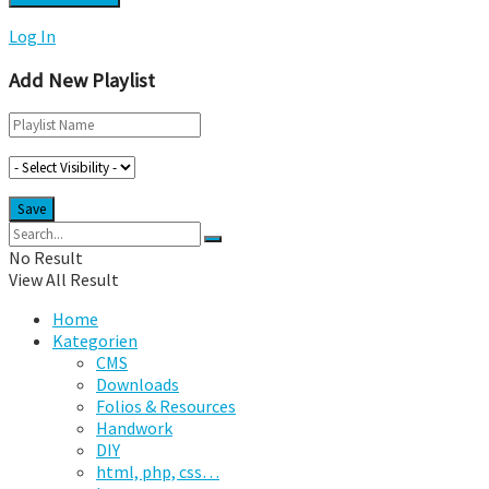
Log In
Add New Playlist
No Result
View All Result
Home
Kategorien
CMS
Downloads
Folios & Resources
Handwork
DIY
html, php, css…