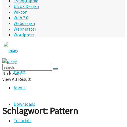
Typographie
UI/UX Design
Vektor
Web 2.0
Webdesign
Webmaster
Wordpress
Home
No Result
View All Result
About
Downloads
Schlagwort:
Pattern
Tutorials