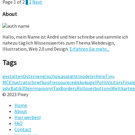
Page 1 of 2
1
2
Next
About
Hallo, mein Name ist André und hier schreibe und sammle ich
nahezu täglich Wissenswertes zum Thema Webdesign,
Illustration, Web 2.0 und Design.
Erfahren Sie mehr...
Tags
gestalten
Ostern
englisch
picasa
light
modeler
Help
Tiny.
MCE
llustrator
briefkopf
ressourece
diskokugel
Polls
Visitors
Final
jahr
Batik
3D
german
vinyl
Tax
Borders
Rolloverbuttons
Weltkarte
© 2023 Pixey
Home
About
Hier werben!
FAQ
Contact