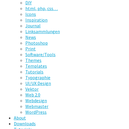
DIY
html, php, css…
Icons
Inspiration
Journal
Linksammlungen
News
Photoshop
Print
Software/Tools
Themes
Templates
Tutorials
Typographie
UI/UX Design
Vektor
Web 2.0
Webdesign
Webmaster
WordPress
About
Downloads