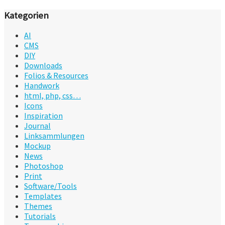
Kategorien
AI
CMS
DIY
Downloads
Folios & Resources
Handwork
html, php, css…
Icons
Inspiration
Journal
Linksammlungen
Mockup
News
Photoshop
Print
Software/Tools
Templates
Themes
Tutorials