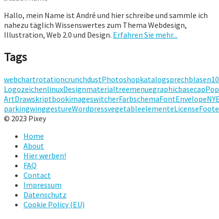
Hallo, mein Name ist André und hier schreibe und sammle ich
nahezu täglich Wissenswertes zum Thema Webdesign,
Illustration, Web 2.0 und Design.
Erfahren Sie mehr...
Tags
webchart
rotation
crunch
dust
Photoshop
katalog
sprechblasen
1
Logo
zeichen
linux
Designmaterial
treemenue
graphic
basecap
Pop
Art
Draw
skript
book
imageswitcher
Farbschema
Font
Envelope
NY
parking
wing
gesture
Wordpress
vegetable
elemente
License
Foote
© 2023 Pixey
Home
About
Hier werben!
FAQ
Contact
Impressum
Datenschutz
Cookie Policy (EU)