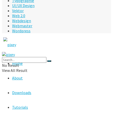
Typographie
UI/UX Design
Vektor
Web 2.0
Webdesign
Webmaster
Wordpress
Home
No Result
View All Result
About
Downloads
Tutorials