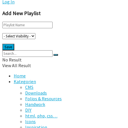
Log In
Add New Playlist
No Result
View All Result
Home
Kategorien
CMS
Downloads
Folios & Resources
Handwork
DIY
html, php, css…
Icons
Inspiration