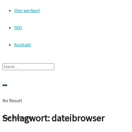
Hier werben!
FAQ
Kontakt
No Result
Schlagwort:
dateibrowser
View All Result