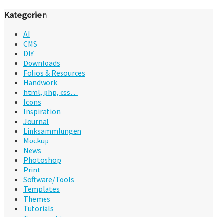
Kategorien
AI
CMS
DIY
Downloads
Folios & Resources
Handwork
html, php, css…
Icons
Inspiration
Journal
Linksammlungen
Mockup
News
Photoshop
Print
Software/Tools
Templates
Themes
Tutorials