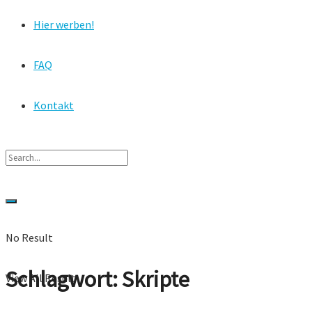
Hier werben!
FAQ
Kontakt
No Result
Schlagwort:
Skripte
View All Result