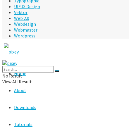
Typographie
UI/UX Design
Vektor
Web 2.0
Webdesign
Webmaster
Wordpress
Home
No Result
View All Result
About
Downloads
Tutorials