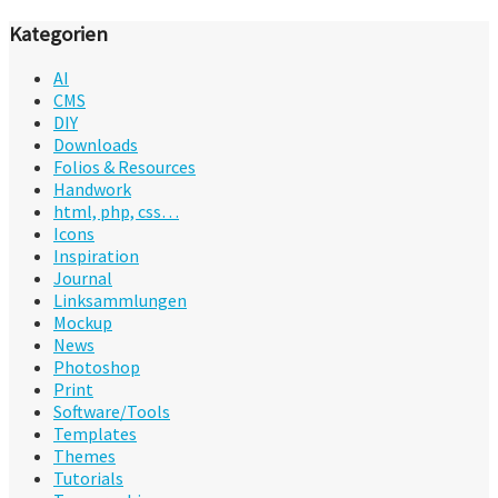
Kategorien
AI
CMS
DIY
Downloads
Folios & Resources
Handwork
html, php, css…
Icons
Inspiration
Journal
Linksammlungen
Mockup
News
Photoshop
Print
Software/Tools
Templates
Themes
Tutorials