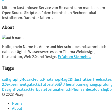
Mit dem kostenlosen Service von Bitnami kann man bequem
Open Source Skripte auf dem heimischen Rechner lokal
installieren. Darunter fallen ...
About
Hallo, mein Name ist André und hier schreibe und sammle ich
nahezu täglich Wissenswertes zum Thema Webdesign,
Illustration, Web 2.0 und Design.
Erfahren Sie mehr...
Tags
calligraphy
Mosaic
Fruits
Photshop
Mag
CD
Illustration
Tree
Easter
2.0
experiment
galactic
Tutorials
GlÃ¼hen
album
eignungsprüfun
Design
flv
extract
Farbpalette
fun
alien
csh
Phone
erde
colours
hq
Do
© 2023 Pixey
Home
About