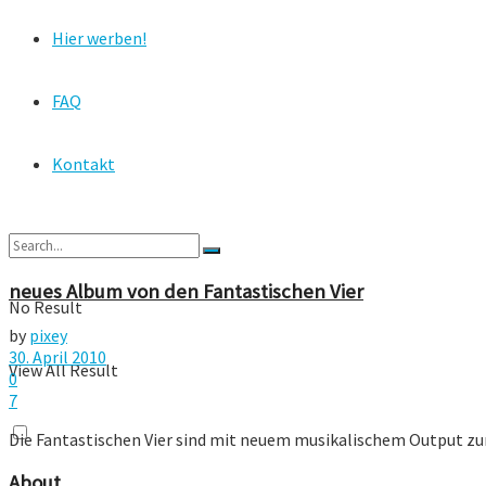
Hier werben!
FAQ
Kontakt
neues Album von den Fantastischen Vier
No Result
by
pixey
30. April 2010
View All Result
0
7
Die Fantastischen Vier sind mit neuem musikalischem Output zurüc
About