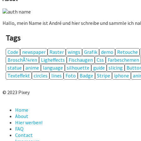
Hallo, mein Name ist André und hier schreibe und sammle ich n
Tags
Code
newspaper
Raster
wings
Grafik
demo
Retouche
BroschÃ¼ren
Ligheffects
Fischaugen
Css
Farbeschemen
statue
anime
language
silhouette
guide
slicing
Butto
Texteffekt
circles
lines
Foto
Badge
Stripe
iphone
ani
© 2023 Pixey
Home
About
Hier werben!
FAQ
Contact