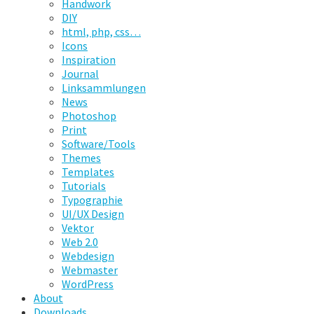
Handwork
DIY
html, php, css…
Icons
Inspiration
Journal
Linksammlungen
News
Photoshop
Print
Software/Tools
Themes
Templates
Tutorials
Typographie
UI/UX Design
Vektor
Web 2.0
Webdesign
Webmaster
WordPress
About
Downloads