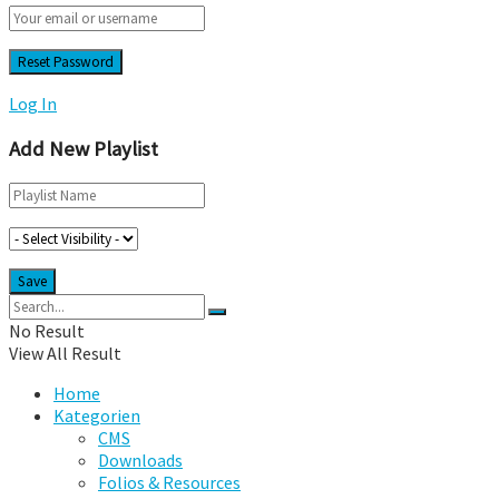
Log In
Add New Playlist
No Result
View All Result
Home
Kategorien
CMS
Downloads
Folios & Resources