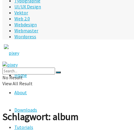
Typographie
UI/UX Design
Vektor
Web 2.0
Webdesign
Webmaster
Wordpress
Home
No Result
View All Result
About
Downloads
Schlagwort:
album
Tutorials