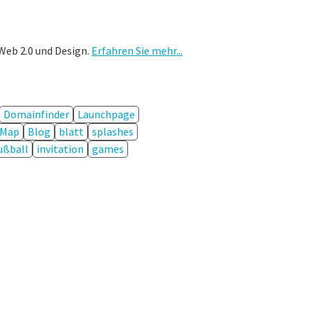
Web 2.0 und Design.
Erfahren Sie mehr...
Domainfinder
Launchpage
Map
Blog
blatt
splashes
ußball
invitation
games