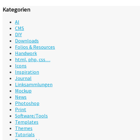
Kategorien
AI
CMS
DIY
Downloads
Folios & Resources
Handwork
html, php, css…
Icons
Inspiration
Journal
Linksammlungen
Mockup
News
Photoshop
Print
Software/Tools
Templates
Themes
Tutorials