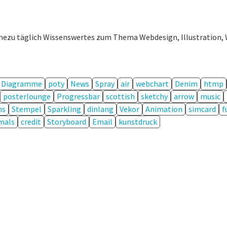
ahezu täglich Wissenswertes zum Thema Webdesign, Illustration, 
Diagramme
poty
News
Spray
air
webchart
Denim
htmp
posterlounge
Progressbar
scottish
sketchy
arrow
music
ns
Stempel
Sparkling
dinlang
Vekor
Animation
simcard
f
mals
credit
Storyboard
Email
kunstdruck