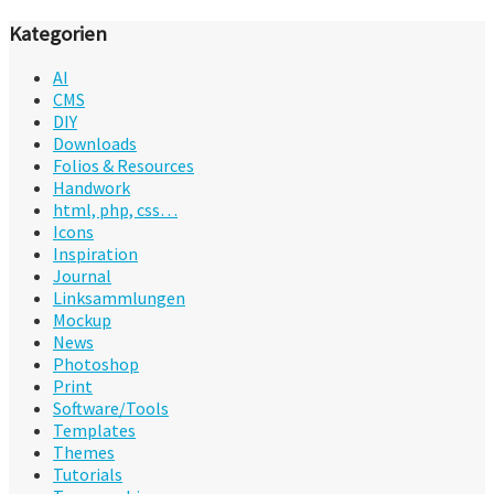
Kategorien
AI
CMS
DIY
Downloads
Folios & Resources
Handwork
html, php, css…
Icons
Inspiration
Journal
Linksammlungen
Mockup
News
Photoshop
Print
Software/Tools
Templates
Themes
Tutorials