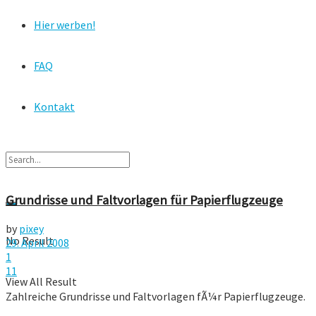
Hier werben!
FAQ
Kontakt
Grundrisse und Faltvorlagen für Papierflugzeuge
by
pixey
No Result
29. April 2008
1
11
View All Result
Zahlreiche Grundrisse und Faltvorlagen fÃ¼r Papierflugzeuge.