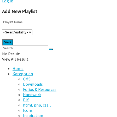
Log In
Add New Playlist
No Result
View All Result
Home
Kategorien
CMS
Downloads
Folios & Resources
Handwork
DIY
html, php, css…
Icons
Inspiration