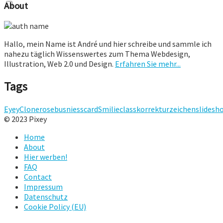
About
Hallo, mein Name ist André und hier schreibe und sammle ich
nahezu täglich Wissenswertes zum Thema Webdesign,
Illustration, Web 2.0 und Design.
Erfahren Sie mehr...
Tags
Eyey
Clone
rose
busniesscard
Smilie
class
korrekturzeichen
slidesh
© 2023 Pixey
Home
About
Hier werben!
FAQ
Contact
Impressum
Datenschutz
Cookie Policy (EU)