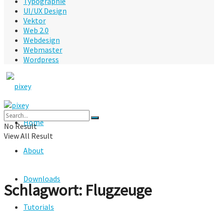
Typographie
UI/UX Design
Vektor
Web 2.0
Webdesign
Webmaster
Wordpress
Home
No Result
View All Result
About
Downloads
Schlagwort:
Flugzeuge
Tutorials