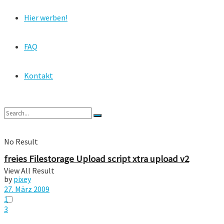
Hier werben!
FAQ
Kontakt
No Result
freies Filestorage Upload script xtra upload v2
View All Result
by
pixey
27. März 2009
1
3