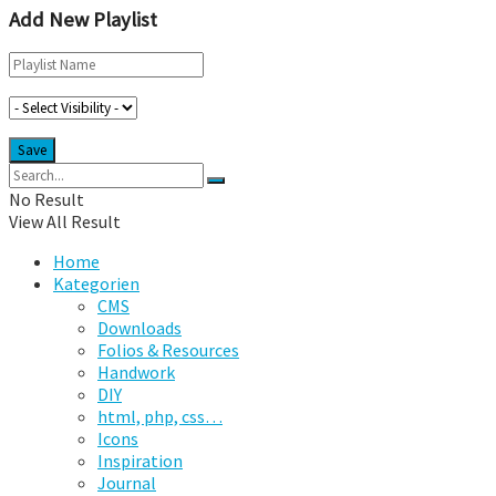
Add New Playlist
No Result
View All Result
Home
Kategorien
CMS
Downloads
Folios & Resources
Handwork
DIY
html, php, css…
Icons
Inspiration
Journal