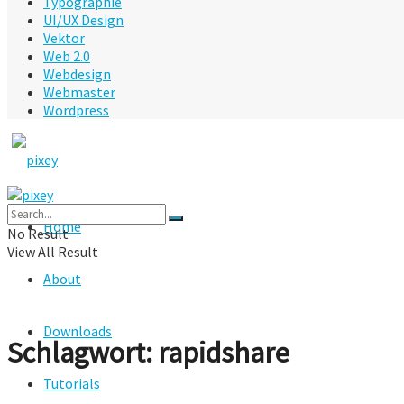
Typographie
UI/UX Design
Vektor
Web 2.0
Webdesign
Webmaster
Wordpress
Home
No Result
View All Result
About
Downloads
Schlagwort:
rapidshare
Tutorials