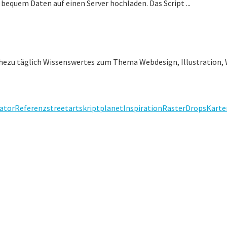
h bequem Daten auf einen Server hochladen. Das Script ...
ahezu täglich Wissenswertes zum Thema Webdesign, Illustration, 
rator
Referenz
streetart
skript
planet
Inspiration
Raster
Drops
Karte