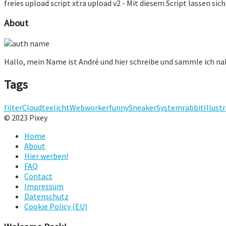
freies upload script xtra upload v2 - Mit diesem Script lassen sic
About
Hallo, mein Name ist André und hier schreibe und sammle ich n
Tags
filter
Cloud
teelicht
Webworker
funny
Sneaker
System
rabbit
Illust
© 2023 Pixey
Home
About
Hier werben!
FAQ
Contact
Impressum
Datenschutz
Cookie Policy (EU)