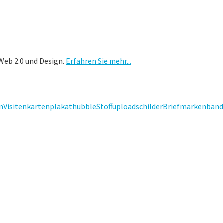
Web 2.0 und Design.
Erfahren Sie mehr...
n
Visitenkarten
plakat
hubble
Stoff
upload
schilder
Briefmarken
band