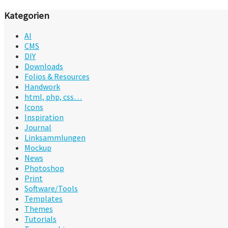
Kategorien
AI
CMS
DIY
Downloads
Folios & Resources
Handwork
html, php, css…
Icons
Inspiration
Journal
Linksammlungen
Mockup
News
Photoshop
Print
Software/Tools
Templates
Themes
Tutorials