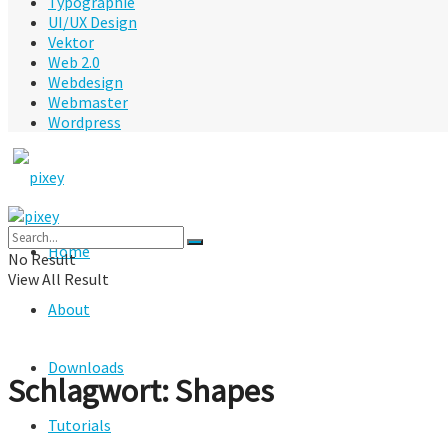
Typographie
UI/UX Design
Vektor
Web 2.0
Webdesign
Webmaster
Wordpress
Home
No Result
View All Result
About
Downloads
Schlagwort:
Shapes
Tutorials