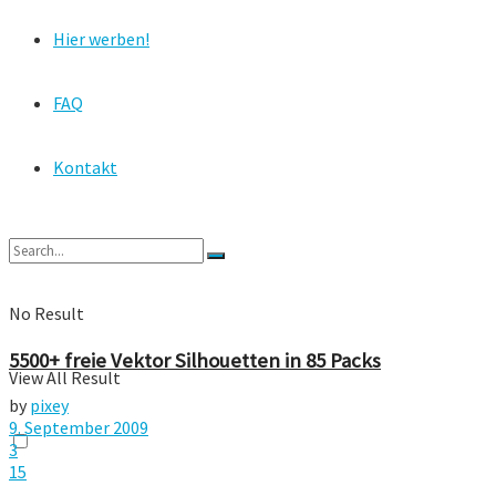
Hier werben!
FAQ
Kontakt
No Result
5500+ freie Vektor Silhouetten in 85 Packs
View All Result
by
pixey
9. September 2009
3
15