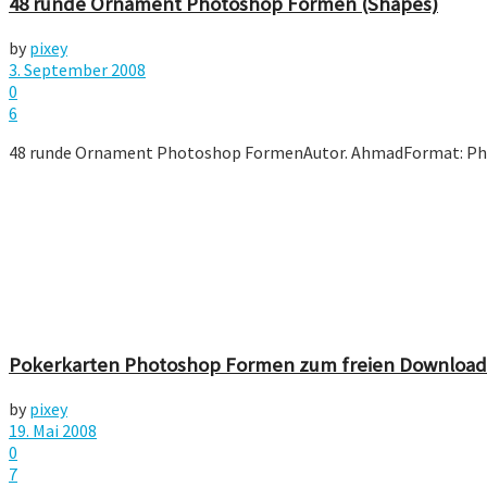
48 runde Ornament Photoshop Formen (Shapes)
by
pixey
3. September 2008
0
6
48 runde Ornament Photoshop FormenAutor. AhmadFormat: P
Pokerkarten Photoshop Formen zum freien Download
by
pixey
19. Mai 2008
0
7