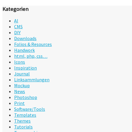
Kategorien
AI
CMS
DIY
Downloads
Folios & Resources
Handwork
html, php, css…
Icons
Inspiration
Journal
Linksammlungen
Mockup
News
Photoshop
Print
Software/Tools
Templates
Themes
Tutorials