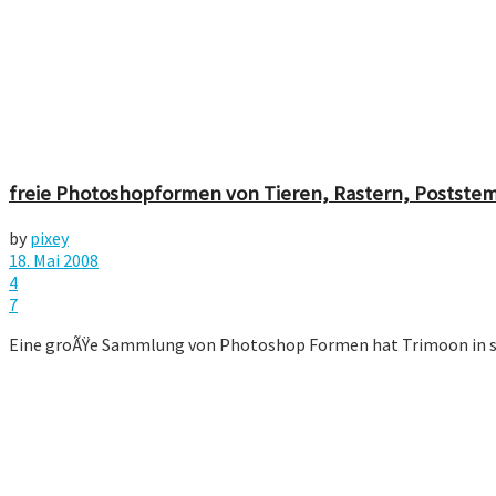
freie Photoshopformen von Tieren, Rastern, Postste
by
pixey
18. Mai 2008
4
7
Eine groÃŸe Sammlung von Photoshop Formen hat Trimoon in sei