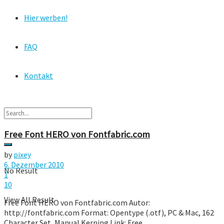
Hier werben!
FAQ
Kontakt
Free Font HERO von Fontfabric.com
by
pixey
6. Dezember 2010
No Result
1
10
View All Result
Free Font HERO von Fontfabric.com Autor:
http://fontfabric.com Format: Opentype (.otf), PC & Mac, 162
Character Set, Manual Kerning Link: Free ...