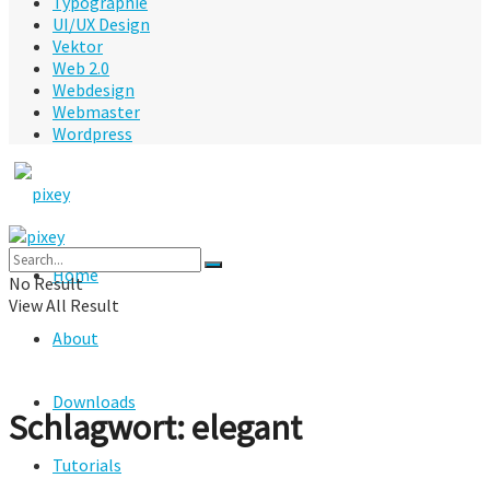
Typographie
UI/UX Design
Vektor
Web 2.0
Webdesign
Webmaster
Wordpress
Home
No Result
View All Result
About
Downloads
Schlagwort:
elegant
Tutorials