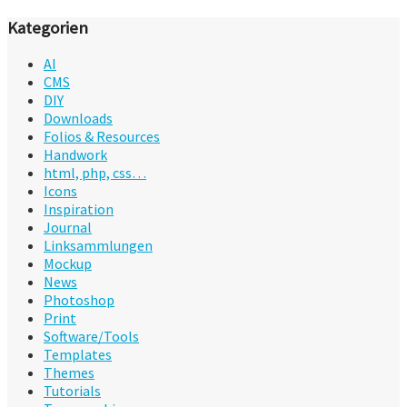
Kategorien
AI
CMS
DIY
Downloads
Folios & Resources
Handwork
html, php, css…
Icons
Inspiration
Journal
Linksammlungen
Mockup
News
Photoshop
Print
Software/Tools
Templates
Themes
Tutorials