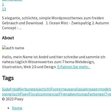
1
13
5 elegante, schlichte, simple Wordpressthemes zum freiden
Gebrauch und Download. 1. Ocean Mist - Zweispaltig 2. Autumn
Concept - ...
About
Hallo, mein Name ist André und hier schreibe und sammle ich
nahezu täglich Wissenswertes zum Thema Webdesign,
Illustration, Web 2.0 und Design.
Erfahren Sie mehr...
Tags
Südafrika
Werbung
galactic
Hi
Footer
neu
parallax
jahr
papermodel
in
englisch
Pixey
Floral
commercial
Flyer
advent
xmas
Farb
engel
Ty
© 2023 Pixey
Home