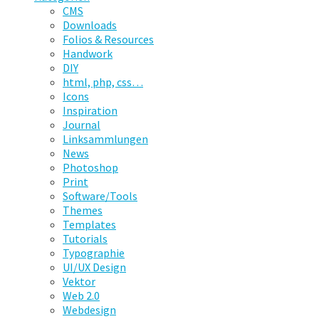
CMS
Downloads
Folios & Resources
Handwork
DIY
html, php, css…
Icons
Inspiration
Journal
Linksammlungen
News
Photoshop
Print
Software/Tools
Themes
Templates
Tutorials
Typographie
UI/UX Design
Vektor
Web 2.0
Webdesign