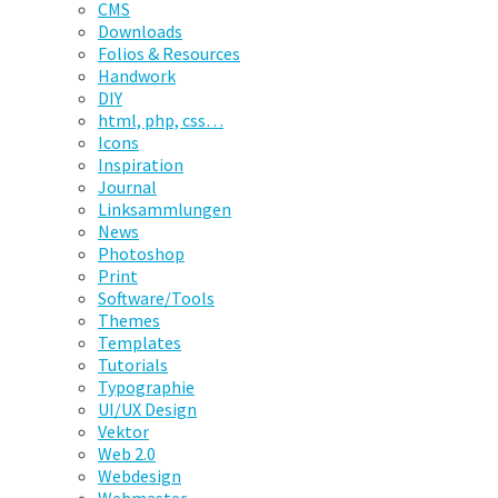
CMS
Downloads
Folios & Resources
Handwork
DIY
html, php, css…
Icons
Inspiration
Journal
Linksammlungen
News
Photoshop
Print
Software/Tools
Themes
Templates
Tutorials
Typographie
UI/UX Design
Vektor
Web 2.0
Webdesign
Webmaster