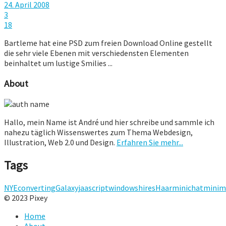
24. April 2008
3
18
Bartleme hat eine PSD zum freien Download Online gestellt
die sehr viele Ebenen mit verschiedensten Elementen
beinhaltet um lustige Smilies ...
About
Hallo, mein Name ist André und hier schreibe und sammle ich
nahezu täglich Wissenswertes zum Thema Webdesign,
Illustration, Web 2.0 und Design.
Erfahren Sie mehr...
Tags
NYE
converting
Galaxy
jaascript
windows
hires
Haar
minichat
minim
© 2023 Pixey
Home