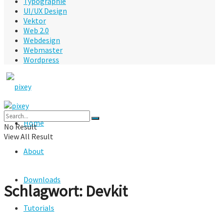
Typographie
UI/UX Design
Vektor
Web 2.0
Webdesign
Webmaster
Wordpress
Home
No Result
View All Result
About
Downloads
Schlagwort:
Devkit
Tutorials