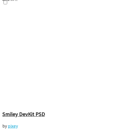
Smiley DevKit PSD
by
pixey