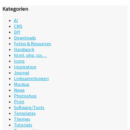
Kategorien
AI
CMS
DIY
Downloads
Folios & Resources
Handwork
html, php, css…
Icons
Inspiration
Journal
Linksammlungen
Mockup
News
Photoshop
Print
Software/Tools
Templates
Themes
Tutorials