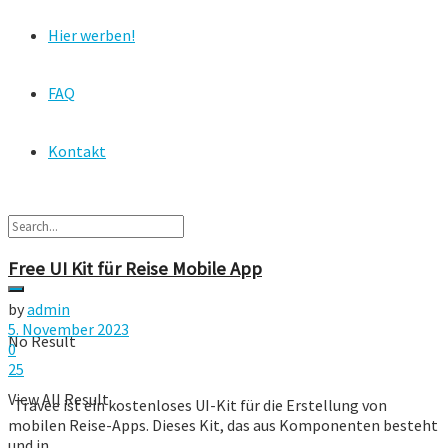
Hier werben!
FAQ
Kontakt
Free UI Kit für Reise Mobile App
by
admin
5. November 2023
No Result
0
25
View All Result
Travee ist ein kostenloses UI-Kit für die Erstellung von
mobilen Reise-Apps. Dieses Kit, das aus Komponenten besteht
und in ...