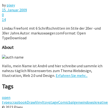
by
pixey
15. Januar 2009
0
14
Lindau Freefont mit 6 Schriftschnitten im Stile der 20er -und
30er Jahre.Autor: markuswaeger.comFormat: Open
TypeDownload
About
Hallo, mein Name ist André und hier schreibe und sammle ich
nahezu täglich Wissenswertes zum Thema Webdesign,
Illustration, Web 2.0 und Design.
Erfahren Sie mehr...
Tags
open
type
scrapbook
Draw
Vinyltoy
stage
Comic
balgen
windows
kreative
© 2023 Pixey