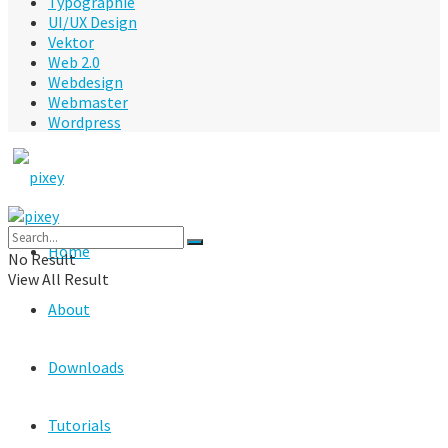
Typographie
UI/UX Design
Vektor
Web 2.0
Webdesign
Webmaster
Wordpress
Home
No Result
View All Result
About
Downloads
Tutorials