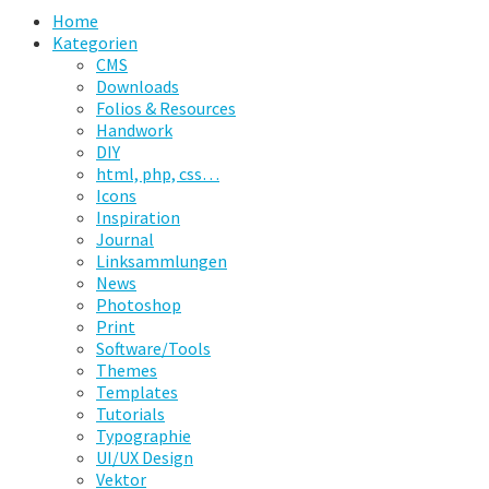
Home
Kategorien
CMS
Downloads
Folios & Resources
Handwork
DIY
html, php, css…
Icons
Inspiration
Journal
Linksammlungen
News
Photoshop
Print
Software/Tools
Themes
Templates
Tutorials
Typographie
UI/UX Design
Vektor