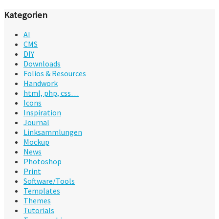
Kategorien
AI
CMS
DIY
Downloads
Folios & Resources
Handwork
html, php, css…
Icons
Inspiration
Journal
Linksammlungen
Mockup
News
Photoshop
Print
Software/Tools
Templates
Themes
Tutorials