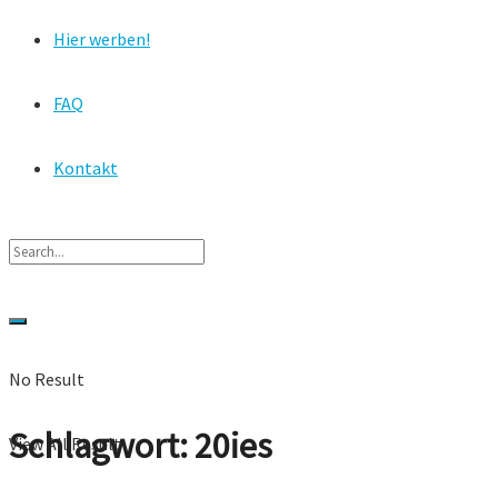
Hier werben!
FAQ
Kontakt
No Result
Schlagwort:
20ies
View All Result