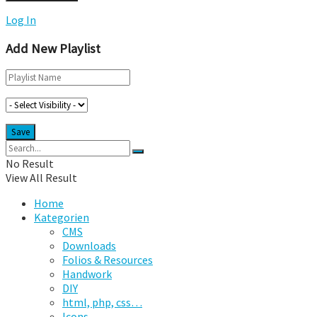
Log In
Add New Playlist
No Result
View All Result
Home
Kategorien
CMS
Downloads
Folios & Resources
Handwork
DIY
html, php, css…
Icons