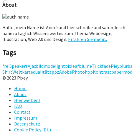
About
Hallo, mein Name ist André und hier schreibe und sammle ich
nahezu täglich Wissenswertes zum Thema Webdesign,
Illustration, Web 2.0 und Design.
Erfahren Sie mehr...
Tags
frei
Speakers
Ajax
bild
mode
lightbix
leaf
blume
Trick
fade
Piey
blur
ba
Shirt
Weltkarte
qualität
appz
Adobe
Photohop
Kontrast
papermod
© 2023 Pixey
Home
About
Hier werben!
FAQ
Contact
Impressum
Datenschutz
Cookie Policy (EU)