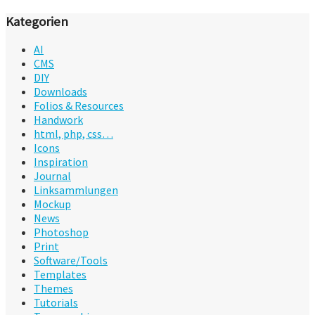
Kategorien
AI
CMS
DIY
Downloads
Folios & Resources
Handwork
html, php, css…
Icons
Inspiration
Journal
Linksammlungen
Mockup
News
Photoshop
Print
Software/Tools
Templates
Themes
Tutorials