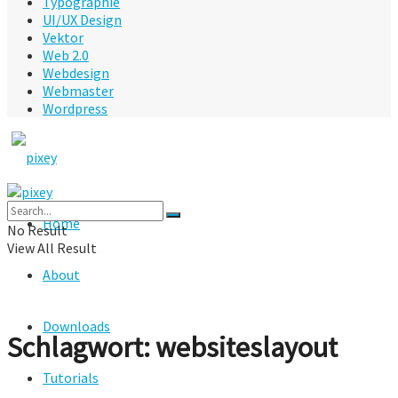
Typographie
UI/UX Design
Vektor
Web 2.0
Webdesign
Webmaster
Wordpress
Home
No Result
View All Result
About
Downloads
Schlagwort:
websiteslayout
Tutorials