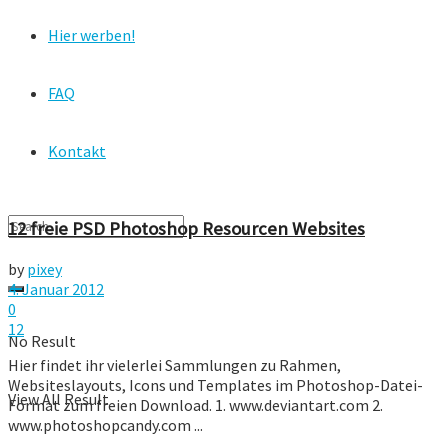
Hier werben!
FAQ
Kontakt
12 freie PSD Photoshop Resourcen Websites
by
pixey
4. Januar 2012
0
12
No Result
Hier findet ihr vielerlei Sammlungen zu Rahmen,
Websiteslayouts, Icons und Templates im Photoshop-Datei-
View All Result
Format zum freien Download. 1. www.deviantart.com 2.
www.photoshopcandy.com ...