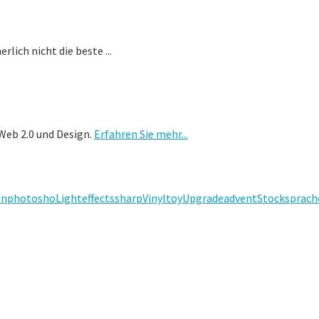
lich nicht die beste ...
Web 2.0 und Design.
Erfahren Sie mehr...
en
photosho
Lighteffects
sharp
Vinyltoy
Upgrade
advent
Stock
sprach