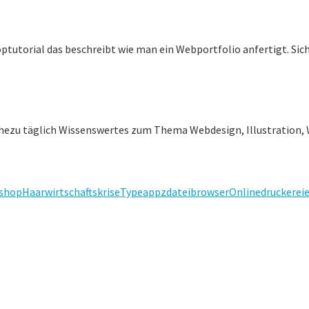
tutorial das beschreibt wie man ein Webportfolio anfertigt. Sicher
ahezu täglich Wissenswertes zum Thema Webdesign, Illustration, 
shop
Haar
wirtschaftskrise
Type
appz
dateibrowser
Onlinedruckerei