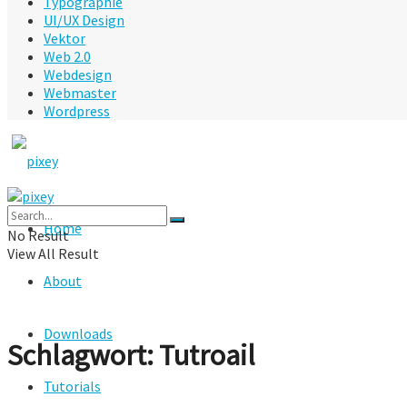
Typographie
UI/UX Design
Vektor
Web 2.0
Webdesign
Webmaster
Wordpress
Home
No Result
View All Result
About
Downloads
Schlagwort:
Tutroail
Tutorials