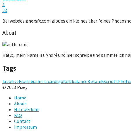
1
23
Bei webdesignersfx.com gibt es ein kleines aber feines Photoshop
About
Hallo, mein Name ist André und hier schreibe und sammle ich n
Tags
kreative
Fruits
busniesscard
rgb
farbbalance
Botanik
Scripts
Photo
© 2023 Pixey
Home
About
Hier werben!
FAQ
Contact
Impressum