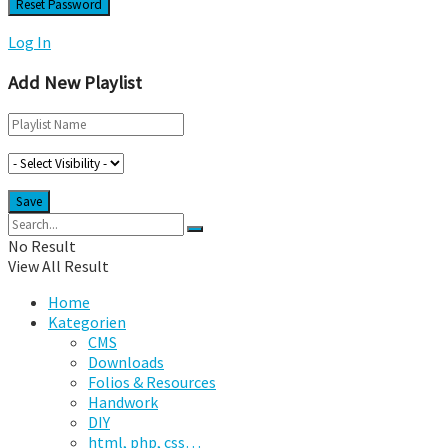
Log In
Add New Playlist
No Result
View All Result
Home
Kategorien
CMS
Downloads
Folios & Resources
Handwork
DIY
html, php, css…