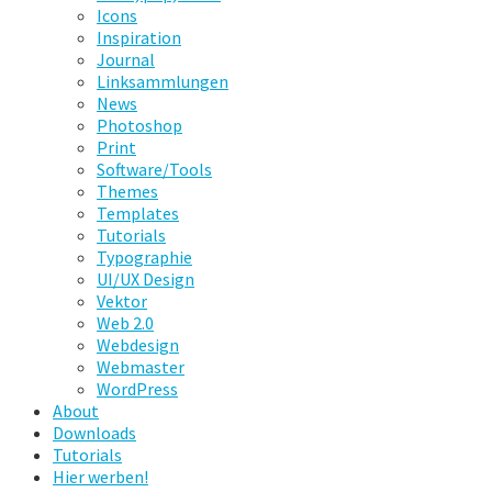
Icons
Inspiration
Journal
Linksammlungen
News
Photoshop
Print
Software/Tools
Themes
Templates
Tutorials
Typographie
UI/UX Design
Vektor
Web 2.0
Webdesign
Webmaster
WordPress
About
Downloads
Tutorials
Hier werben!