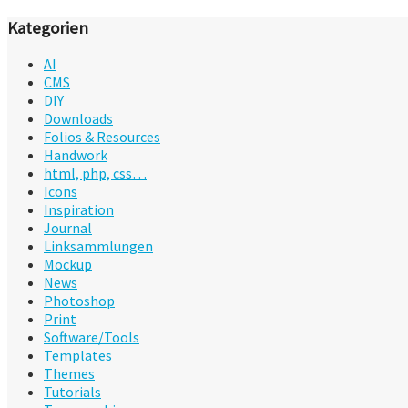
Kategorien
AI
CMS
DIY
Downloads
Folios & Resources
Handwork
html, php, css…
Icons
Inspiration
Journal
Linksammlungen
Mockup
News
Photoshop
Print
Software/Tools
Templates
Themes
Tutorials