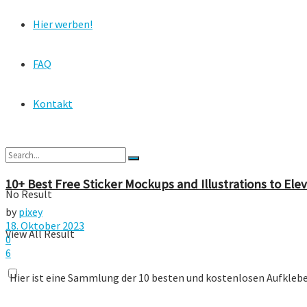
Hier werben!
FAQ
Kontakt
10+ Best Free Sticker Mockups and Illustrations to Ele
No Result
by
pixey
18. Oktober 2023
View All Result
0
6
Hier ist eine Sammlung der 10 besten und kostenlosen Aufkleber