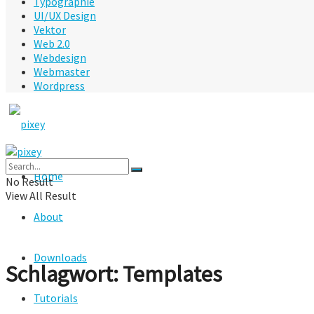
Typographie
UI/UX Design
Vektor
Web 2.0
Webdesign
Webmaster
Wordpress
Home
No Result
View All Result
About
Downloads
Schlagwort:
Templates
Tutorials