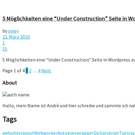
5 Möglichkeiten eine “Under Construction” Seite in Wo
by
pixey
21. März 2010
1
15
5 Möglichkeiten eine “Under Construction” Seite in Wordpress zu
Page 1 of 4
1
2
…
4
Next
About
Hallo, mein Name ist André und hier schreibe und sammle ich n
Tags
websiteslayout
Webworker
Auto
eyes
wrapper
Dollar
skript
Tutoria