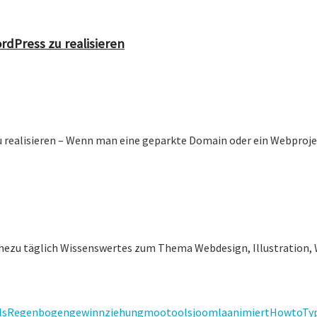
rdPress zu realisieren
 realisieren – Wenn man eine geparkte Domain oder ein Webprojekt
ahezu täglich Wissenswertes zum Thema Webdesign, Illustration, 
ls
Regenbogen
gewinnziehung
mootools
joomla
animiert
Howto
Ty