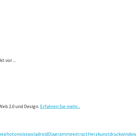
 vor ...
Web 2.0 und Design.
Erfahren Sie mehr...
pe
photo
noise
poladroid
Diagramme
extract
Herz
kunstdruck
windo