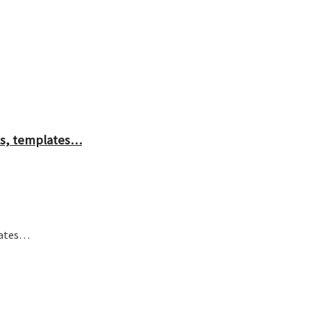
ls, templates…
lates…