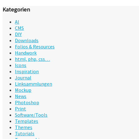
Kategorien
AI
CMS
DIY
Downloads
Folios & Resources
Handwork
html, php, css…
Icons
Inspiration
Journal
Linksammlungen
Mockup
News
Photoshop
Print
Software/Tools
Templates
Themes
Tutorials