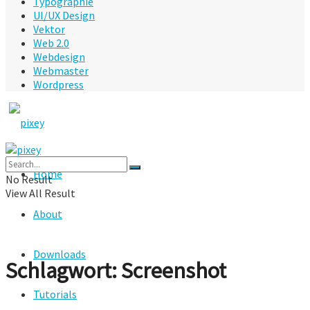
Typographie
UI/UX Design
Vektor
Web 2.0
Webdesign
Webmaster
Wordpress
Home
No Result
View All Result
About
Downloads
Schlagwort:
Screenshot
Tutorials