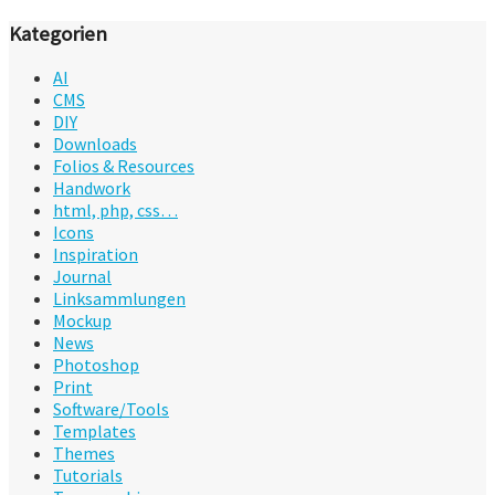
Kategorien
AI
CMS
DIY
Downloads
Folios & Resources
Handwork
html, php, css…
Icons
Inspiration
Journal
Linksammlungen
Mockup
News
Photoshop
Print
Software/Tools
Templates
Themes
Tutorials