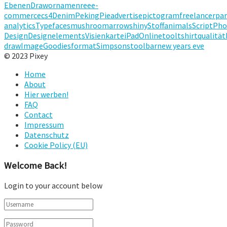
Ebenen
Draw
ornamenree
e-
commerce
cs4
Denim
Peking
Pie
advertise
pictogram
freelancer
par
analytics
Typefaces
mushroom
arrow
shiny
Stoff
animals
Script
Pho
Design
Designelements
Visienkarte
iPad
Onlinetool
tshirt
qualität
draw
Image
Goodies
format
Simpsons
toolbar
new years eve
© 2023 Pixey
Home
About
Hier werben!
FAQ
Contact
Impressum
Datenschutz
Cookie Policy (EU)
Welcome Back!
Login to your account below