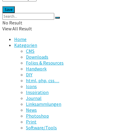
No Result
View All Result
Home
Kategorien
CMS
Downloads
Folios & Resources
Handwork
DIY
html, php, css…
Icons
Inspiration
Journal
Linksammlungen
News
Photoshop
Print
Software/Tools