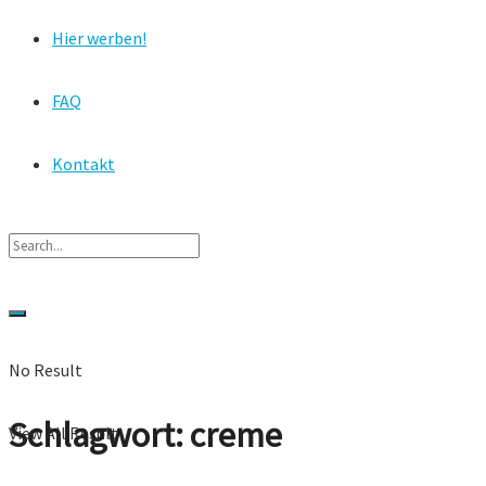
Hier werben!
FAQ
Kontakt
No Result
Schlagwort:
creme
View All Result