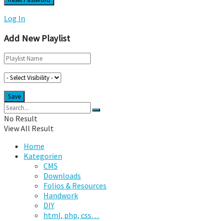
Log In
Add New Playlist
No Result
View All Result
Home
Kategorien
CMS
Downloads
Folios & Resources
Handwork
DIY
html, php, css…