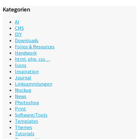
Kategorien
AI
CMS
DIY
Downloads
Folios & Resources
Handwork
html, php, css…
Icons
Inspiration
Journal
Linksammlungen
Mockup
News
Photoshop
Print
Software/Tools
Templates
Themes
Tutorials