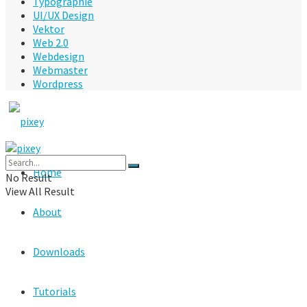
Typographie
UI/UX Design
Vektor
Web 2.0
Webdesign
Webmaster
Wordpress
Home
No Result
View All Result
About
Downloads
Tutorials