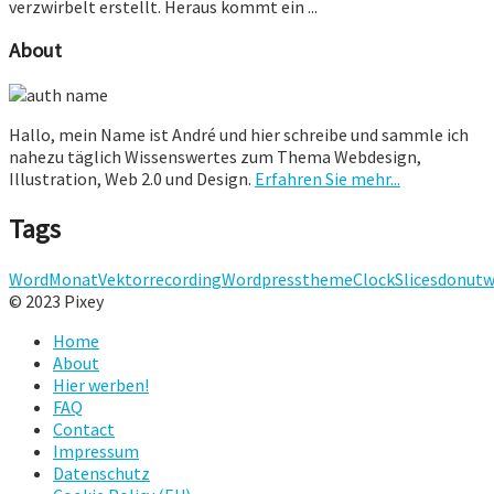
verzwirbelt erstellt. Heraus kommt ein ...
About
Hallo, mein Name ist André und hier schreibe und sammle ich
nahezu täglich Wissenswertes zum Thema Webdesign,
Illustration, Web 2.0 und Design.
Erfahren Sie mehr...
Tags
Word
Monat
Vektor
recording
Wordpresstheme
Clock
Slices
donut
w
© 2023 Pixey
Home
About
Hier werben!
FAQ
Contact
Impressum
Datenschutz