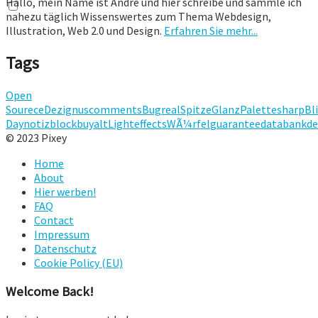
Hallo, mein Name ist André und hier schreibe und sammle ich
nahezu täglich Wissenswertes zum Thema Webdesign,
Illustration, Web 2.0 und Design.
Erfahren Sie mehr...
Tags
Open
Sourece
Dezignus
comments
Bug
real
Spitze
Glanz
Palette
sharp
Bl
Day
notizblock
buy
alt
Lighteffects
WÃ¼rfel
guarantee
databank
de
© 2023 Pixey
Home
About
Hier werben!
FAQ
Contact
Impressum
Datenschutz
Cookie Policy (EU)
Welcome Back!