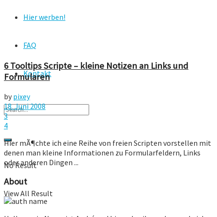
Hier werben!
FAQ
6 Tooltips Scripte – kleine Notizen an Links und
Kontakt
Formularen
by
pixey
18. Juni 2008
3
4
Hier mÃ¶chte ich eine Reihe von freien Scripten vorstellen mit
denen man kleine Informationen zu Formularfeldern, Links
oder anderen Dingen ...
No Result
About
View All Result