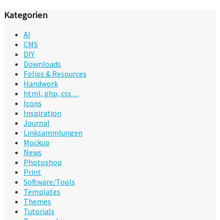
Kategorien
AI
CMS
DIY
Downloads
Folios & Resources
Handwork
html, php, css…
Icons
Inspiration
Journal
Linksammlungen
Mockup
News
Photoshop
Print
Software/Tools
Templates
Themes
Tutorials