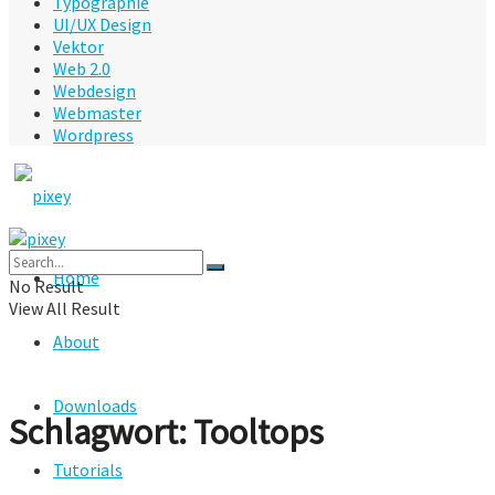
Typographie
UI/UX Design
Vektor
Web 2.0
Webdesign
Webmaster
Wordpress
Home
No Result
View All Result
About
Downloads
Schlagwort:
Tooltops
Tutorials