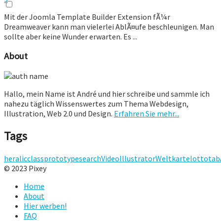
Mit der Joomla Template Builder Extension fÃ¼r
Dreamweaver kann man vielerlei AblÃ¤ufe beschleunigen. Man
sollte aber keine Wunder erwarten. Es ...
About
Hallo, mein Name ist André und hier schreibe und sammle ich
nahezu täglich Wissenswertes zum Thema Webdesign,
Illustration, Web 2.0 und Design.
Erfahren Sie mehr...
Tags
heralic
class
prototype
search
Video
Illustrator
Weltkarte
lotto
tab
© 2023 Pixey
Home
About
Hier werben!
FAQ