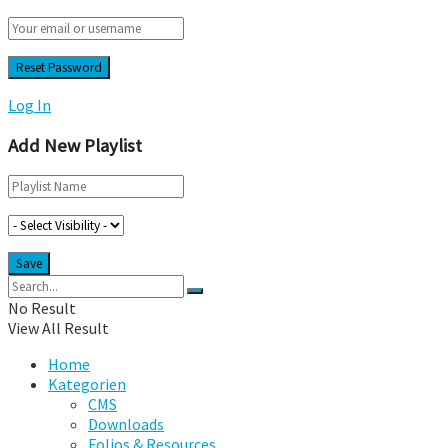
Log In
Add New Playlist
No Result
View All Result
Home
Kategorien
CMS
Downloads
Folios & Resources