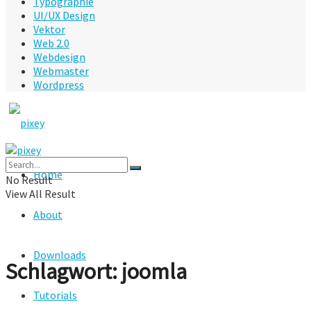
Typographie
UI/UX Design
Vektor
Web 2.0
Webdesign
Webmaster
Wordpress
Home
No Result
View All Result
About
Downloads
Schlagwort:
joomla
Tutorials