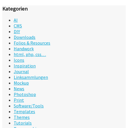
Kategorien
AI
CMS
DIY
Downloads
Folios & Resources
Handwork
html, php, css…
Icons
Inspiration
Journal
Linksammlungen
Mockup
News
Photoshop
Print
Software/Tools
Templates
Themes
Tutorials