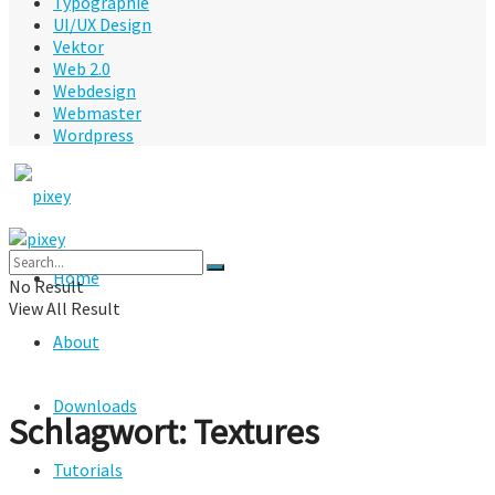
Typographie
UI/UX Design
Vektor
Web 2.0
Webdesign
Webmaster
Wordpress
Home
No Result
View All Result
About
Downloads
Schlagwort:
Textures
Tutorials