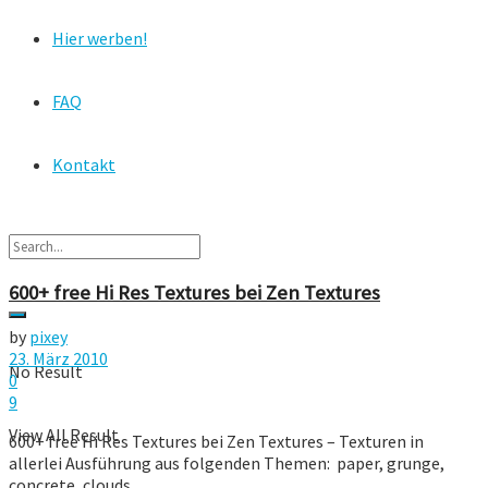
Hier werben!
FAQ
Kontakt
600+ free Hi Res Textures bei Zen Textures
by
pixey
23. März 2010
No Result
0
9
View All Result
600+ free Hi Res Textures bei Zen Textures – Texturen in
allerlei Ausführung aus folgenden Themen: paper, grunge,
concrete, clouds, ...