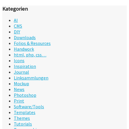
Kategorien
AI
CMS
DIY
Downloads
Folios & Resources
Handwork
html, php, css…
Icons
Inspiration
Journal
Linksammlungen
Mockup
News
Photoshop
Print
Software/Tools
Templates
Themes
Tutorials