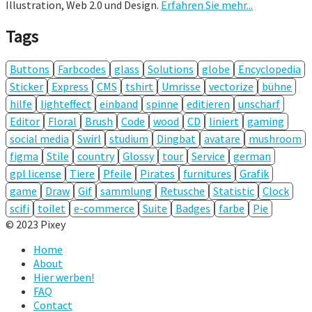
Illustration, Web 2.0 und Design.
Erfahren Sie mehr...
Tags
Buttons
Farbcodes
glass
Solutions
globe
Encyclopedia
Sticker
Express
CMS
tshirt
Umrisse
vectorize
bühne
hilfe
lighteffect
einband
spinne
editieren
unscharf
Editor
Floral
Brush
Code
wood
CD
liniert
gaming
social media
Swirl
studium
Dingbat
avatare
mushroom
figma
Stile
country
Glossy
tour
Service
german
gpl license
Tiere
Pfeile
Pirates
furnitures
Grafik
game
Draw
Gif
sammlung
Retusche
Statistic
Clock
scifi
toilet
e-commerce
Suite
Badges
farbe
Pie
© 2023 Pixey
Home
About
Hier werben!
FAQ
Contact