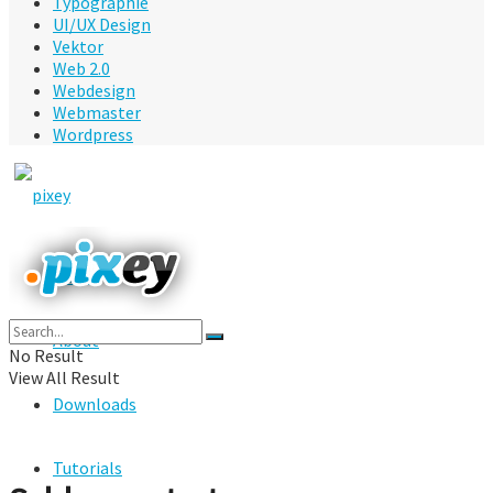
Typographie
UI/UX Design
Vektor
Web 2.0
Webdesign
Webmaster
Wordpress
Home
About
No Result
View All Result
Downloads
Tutorials