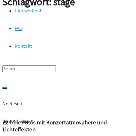
Schlagwort:
stage
Hier werben!
FAQ
Kontakt
No Result
View All Result
22 freie Fotos mit Konzertatmosphere und
Lichteffekten