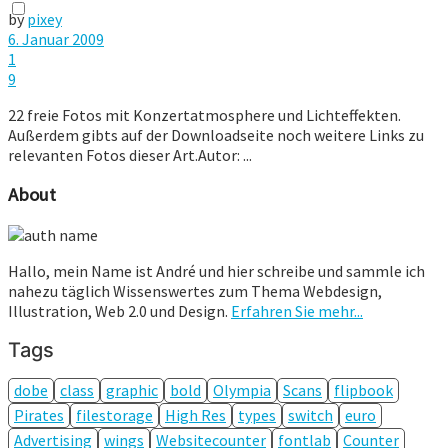
by
pixey
6. Januar 2009
1
9
22 freie Fotos mit Konzertatmosphere und Lichteffekten.
Außerdem gibts auf der Downloadseite noch weitere Links zu
relevanten Fotos dieser Art.Autor: ...
About
Hallo, mein Name ist André und hier schreibe und sammle ich
nahezu täglich Wissenswertes zum Thema Webdesign,
Illustration, Web 2.0 und Design.
Erfahren Sie mehr...
Tags
dobe
class
graphic
bold
Olympia
Scans
flipbook
Pirates
filestorage
High Res
types
switch
euro
Advertising
wings
Websitecounter
fontlab
Counter