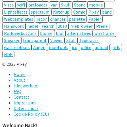
Vista
scifi
preloader
van
Skull
Stone
mobile
Lighteffects
spectrum
Ketchup
Comic
Pixey
band
Webtemplates
retor
chancer
pallette
Papier
Handwork
nebel
search
2010
filebrowser
Pfeile
Rolloverbuttons
blume
blur
alternatives
wireframe
Sneaker
transparent
Viewer
Stoff
Typefaces
watercolours
Augen
mootools
ico
office
upload
girls
HDR
© 2023 Pixey
Home
About
Hier werben!
FAQ
Contact
Impressum
Datenschutz
Cookie Policy (EU)
Welcome Back!