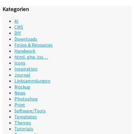
Kategorien
AI
CMS
DIY
Downloads
Folios & Resources
Handwork
html, php, css…
Icons
Inspiration
Journal
Linksammlungen
Mockup
News
Photoshop
Print
Software/Tools
Templates
Themes
Tutorials