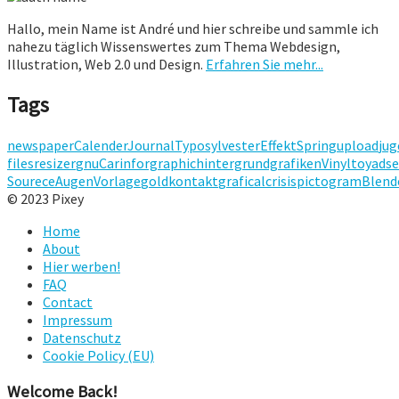
Hallo, mein Name ist André und hier schreibe und sammle ich
nahezu täglich Wissenswertes zum Thema Webdesign,
Illustration, Web 2.0 und Design.
Erfahren Sie mehr...
Tags
newspaper
Calender
Journal
Typo
sylvester
Effekt
Spring
upload
jug
files
resizer
gnu
Car
inforgraphic
hintergrundgrafiken
Vinyltoy
ads
Sourece
Augen
Vorlage
gold
kontakt
grafical
crisis
pictogram
Blend
© 2023 Pixey
Home
About
Hier werben!
FAQ
Contact
Impressum
Datenschutz
Cookie Policy (EU)
Welcome Back!