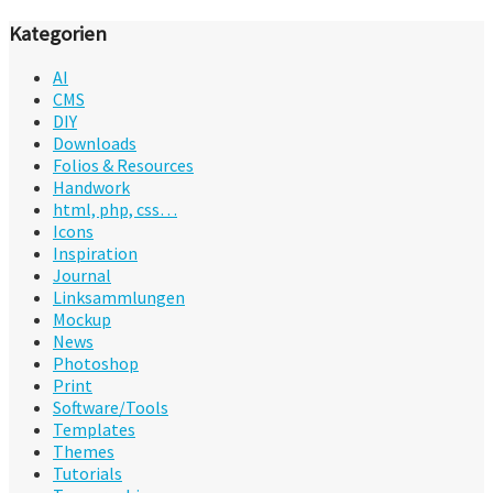
Kategorien
AI
CMS
DIY
Downloads
Folios & Resources
Handwork
html, php, css…
Icons
Inspiration
Journal
Linksammlungen
Mockup
News
Photoshop
Print
Software/Tools
Templates
Themes
Tutorials