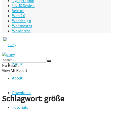
Typographie
UI/UX Design
Vektor
Web 2.0
Webdesign
Webmaster
Wordpress
Home
No Result
View All Result
About
Downloads
Schlagwort:
größe
Tutorials