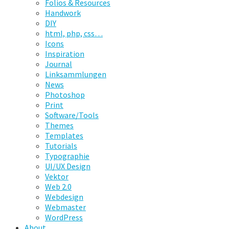
Folios & Resources
Handwork
DIY
html, php, css…
Icons
Inspiration
Journal
Linksammlungen
News
Photoshop
Print
Software/Tools
Themes
Templates
Tutorials
Typographie
UI/UX Design
Vektor
Web 2.0
Webdesign
Webmaster
WordPress
About