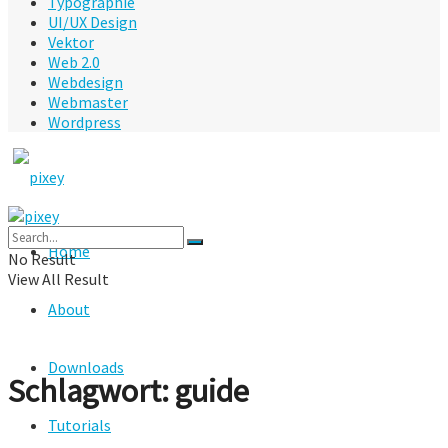
Typographie
UI/UX Design
Vektor
Web 2.0
Webdesign
Webmaster
Wordpress
Home
No Result
View All Result
About
Downloads
Schlagwort:
guide
Tutorials