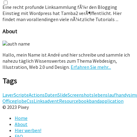
Eine recht profunde Linksammlung fÃ¼r den Blogging
Einstieg mit Wordpress hat Tamba2 verÃ¶ffentlicht. Hier
findet man vorallendingen viele nÃ¼tzliche Tutorials ...
About
Hallo, mein Name ist André und hier schreibe und sammle ich
nahezu täglich Wissenswertes zum Thema Webdesign,
Illustration, Web 2.0 und Design.
Erfahren Sie mehr...
Tags
Layer
Scripte
Actions
Daten
Slide
Screenshots
lebenslauf
handy
sim
Office
globe
Css
Links
advent
Resource
book
band
application
© 2023 Pixey
Home
About
Hier werben!
FAQ