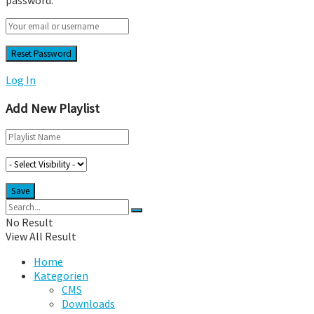
Log In
Add New Playlist
No Result
View All Result
Home
Kategorien
CMS
Downloads