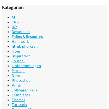
Kategorien
AI
CMS
DIY
Downloads
Folios & Resources
Handwork
html, php, css…
Icons
Inspiration
Journal
Linksammlungen
Mockup
News
Photoshop
Print
Software/Tools
Templates
Themes
Tutorials