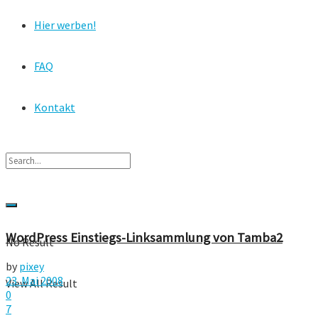
Hier werben!
FAQ
Kontakt
WordPress Einstiegs-Linksammlung von Tamba2
No Result
by
pixey
23. Mai 2008
View All Result
0
7