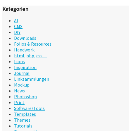
Kategorien
AI
CMS
DIY
Downloads
Folios & Resources
Handwork
html, php, css…
Icons
Inspiration
Journal
Linksammlungen
Mockup
News
Photoshop
Print
Software/Tools
Templates
Themes
Tutorials