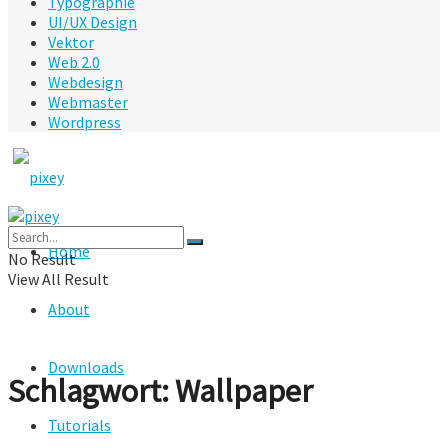
Typographie
UI/UX Design
Vektor
Web 2.0
Webdesign
Webmaster
Wordpress
Home
No Result
View All Result
About
Downloads
Schlagwort:
Wallpaper
Tutorials