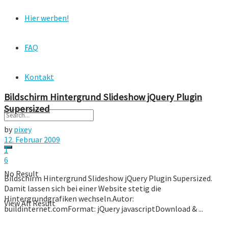
Hier werben!
FAQ
Kontakt
Bildschirm Hintergrund Slideshow jQuery Plugin
Supersized
by
pixey
12. Februar 2009
1
6
No Result
Bildschirm Hintergrund Slideshow jQuery Plugin Supersized.
Damit lassen sich bei einer Website stetig die
Hintergrundgrafiken wechseln.Autor:
View All Result
buildinternet.comFormat: jQuery javascriptDownload & ...