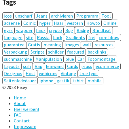
Tags
icos
unscharf
Jeans
archivieren
Programm
Tool
adsense
Comic
hyper
Haar
western
Howto
Online
eyes
wrapper
linux
crypto
Bug
Badge
Blindtext
language
site
Russia
back
Gradients
frei
corel draw
guarantee
Gratis
meaning
Images
wall
resources
Verpackung
Scripte
schilder
featured
backlinks
suchmaschine
Manipulation
blue
Car
Fotomontage
Layouts
scifi
Rap
leinwand
Cards
grass
ecommerce
Dezignus
Host
webicons
Vintage
true type
Seitenladedauer
iphone
gestik
tshirt
mobile
© 2023 Pixey
Home
About
Hier werben!
FAQ
Contact
Impressum