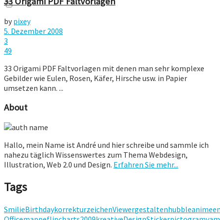
33 Origami PDF Faltvorlagen
by
pixey
5. Dezember 2008
3
49
33 Origami PDF Faltvorlagen mit denen man sehr komplexe
Gebilder wie Eulen, Rosen, Käfer, Hirsche usw. in Papier
umsetzen kann. ...
About
Hallo, mein Name ist André und hier schreibe und sammle ich
nahezu täglich Wissenswertes zum Thema Webdesign,
Illustration, Web 2.0 und Design.
Erfahren Sie mehr...
Tags
Smilie
Birthday
korrekturzeichen
Viewer
gestalten
hubble
anime
en
Office
mappe
flipcharts
2009
kreative
Design
Sticker
pictogram
yam