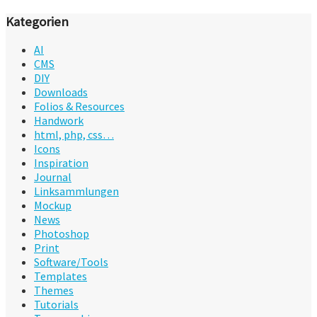
Kategorien
AI
CMS
DIY
Downloads
Folios & Resources
Handwork
html, php, css…
Icons
Inspiration
Journal
Linksammlungen
Mockup
News
Photoshop
Print
Software/Tools
Templates
Themes
Tutorials