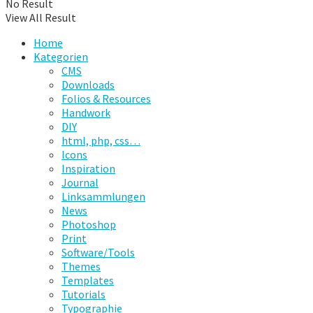
No Result
View All Result
Home
Kategorien
CMS
Downloads
Folios & Resources
Handwork
DIY
html, php, css…
Icons
Inspiration
Journal
Linksammlungen
News
Photoshop
Print
Software/Tools
Themes
Templates
Tutorials
Typographie