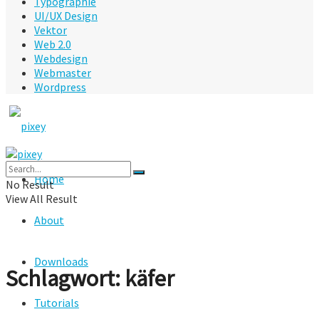
Typographie
UI/UX Design
Vektor
Web 2.0
Webdesign
Webmaster
Wordpress
Home
No Result
View All Result
About
Downloads
Schlagwort:
käfer
Tutorials