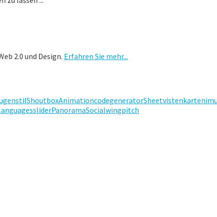
Web 2.0 und Design.
Erfahren Sie mehr...
jugenstil
Shoutbox
Animation
codegenerator
Sheet
vistenkarten
im
u
languages
slider
Panorama
Social
wing
pitch