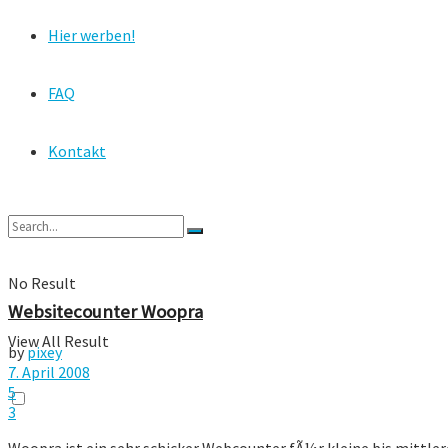
Hier werben!
FAQ
Kontakt
No Result
Websitecounter Woopra
View All Result
by
pixey
7. April 2008
5
3
Woopra ist ein sehr schicker Webcounter fÃ¼r kleine bis mittlere