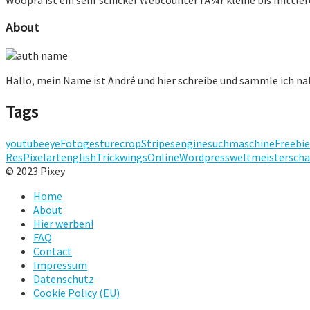
About
Hallo, mein Name ist André und hier schreibe und sammle ich n
Tags
youtube
eye
Foto
gesture
crop
Stripes
engine
suchmaschine
Freebie
Res
Pixelart
english
Trick
wings
Online
Wordpress
weltmeisterscha
© 2023 Pixey
Home
About
Hier werben!
FAQ
Contact
Impressum
Datenschutz
Cookie Policy (EU)