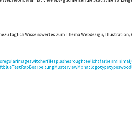
ahezu täglich Wissenswertes zum Thema Webdesign, Illustration, 
s
regular
imageswitcher
file
splashes
rough
teelicht
farben
minimal
ft
blue
Test
Rap
Bearbeitung
Muster
view
Monat
logotype
types
wood