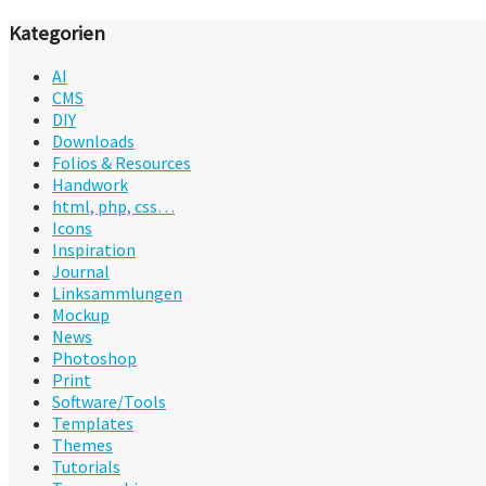
Kategorien
AI
CMS
DIY
Downloads
Folios & Resources
Handwork
html, php, css…
Icons
Inspiration
Journal
Linksammlungen
Mockup
News
Photoshop
Print
Software/Tools
Templates
Themes
Tutorials