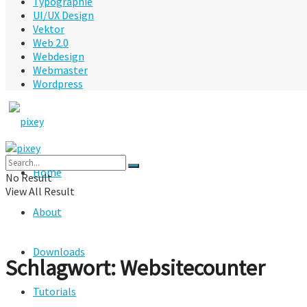
Typographie
UI/UX Design
Vektor
Web 2.0
Webdesign
Webmaster
Wordpress
Home
No Result
View All Result
About
Downloads
Schlagwort:
Websitecounter
Tutorials