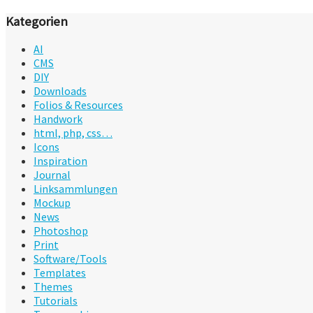
Kategorien
AI
CMS
DIY
Downloads
Folios & Resources
Handwork
html, php, css…
Icons
Inspiration
Journal
Linksammlungen
Mockup
News
Photoshop
Print
Software/Tools
Templates
Themes
Tutorials