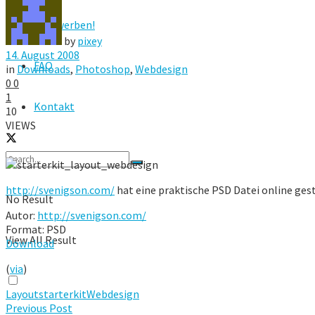
Hier werben!
by
pixey
14. August 2008
FAQ
in
Downloads
,
Photoshop
,
Webdesign
0
0
1
Kontakt
10
VIEWS
http://svenigson.com/
hat eine praktische PSD Datei online ges
No Result
Autor:
http://svenigson.com/
Format: PSD
View All Result
Download
(
via
)
Layout
starterkit
Webdesign
Previous Post