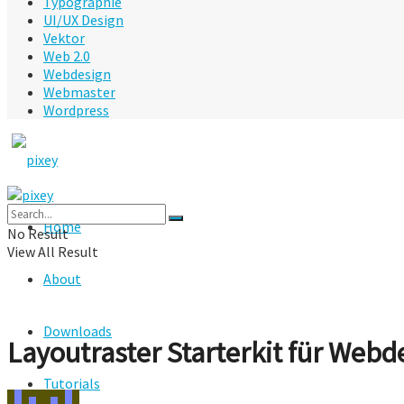
Typographie
UI/UX Design
Vektor
Web 2.0
Webdesign
Webmaster
Wordpress
Home
No Result
View All Result
About
Downloads
Layoutraster Starterkit für Webd
Tutorials