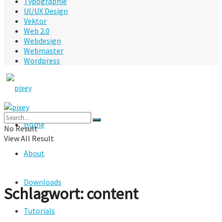
Typographie
UI/UX Design
Vektor
Web 2.0
Webdesign
Webmaster
Wordpress
Home
No Result
View All Result
About
Downloads
Schlagwort:
content
Tutorials