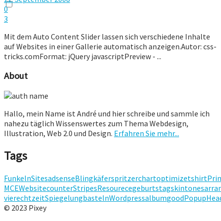
0
3
Mit dem Auto Content Slider lassen sich verschiedene Inhalte
auf Websites in einer Gallerie automatisch anzeigen.Autor: css-
tricks.comFormat: jQuery javascriptPreview - ...
About
Hallo, mein Name ist André und hier schreibe und sammle ich
nahezu täglich Wissenswertes zum Thema Webdesign,
Illustration, Web 2.0 und Design.
Erfahren Sie mehr...
Tags
Funkeln
Sites
adsense
Bling
käfer
spritzer
chart
optimize
tshirt
Pri
MCE
Websitecounter
Stripes
Resourece
geburtstag
skintones
arra
vier
echtzeit
Spiegelung
basteln
Wordpress
album
good
Popup
Hea
© 2023 Pixey