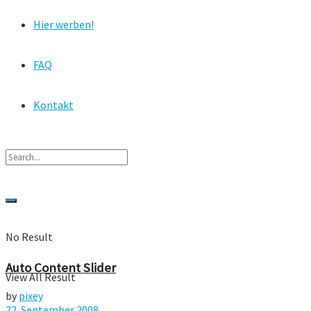
Hier werben!
FAQ
Kontakt
No Result
Auto Content Slider
View All Result
by
pixey
22. September 2008