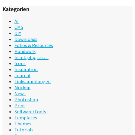
Kategorien
AI
CMS
DIY
Downloads
Folios & Resources
Handwork
html, php, css…
Icons
Inspiration
Journal
Linksammlungen
Mockup
News
Photoshop
Print
Software/Tools
Templates
Themes
Tutorials