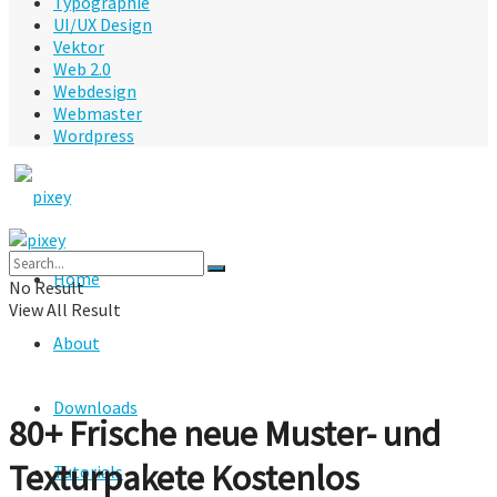
Typographie
UI/UX Design
Vektor
Web 2.0
Webdesign
Webmaster
Wordpress
Home
No Result
View All Result
About
Downloads
80+ Frische neue Muster- und
Texturpakete Kostenlos
Tutorials