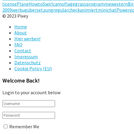
license
Plane
Howto
Swirl
camoflage
grass
programme
western
Bi
2009
werbug
übersetzung
regular
check
animiert
minichat
Powerpo
© 2023 Pixey
Home
About
Hier werben!
FAQ
Contact
Impressum
Datenschutz
Cookie Policy (EU)
Welcome Back!
Login to your account below
Remember Me