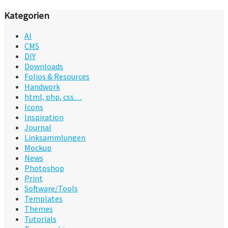
Kategorien
AI
CMS
DIY
Downloads
Folios & Resources
Handwork
html, php, css…
Icons
Inspiration
Journal
Linksammlungen
Mockup
News
Photoshop
Print
Software/Tools
Templates
Themes
Tutorials