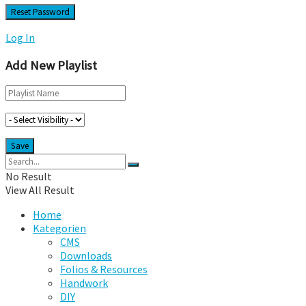
Log In
Add New Playlist
No Result
View All Result
Home
Kategorien
CMS
Downloads
Folios & Resources
Handwork
DIY