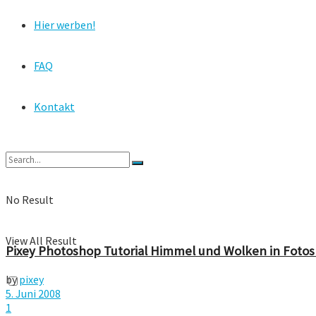
Hier werben!
FAQ
Kontakt
No Result
View All Result
Pixey Photoshop Tutorial Himmel und Wolken in Foto
by
pixey
5. Juni 2008
1