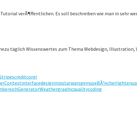
utorial verÃ¶ffentlichen. Es soll beschreiben wie man in sehr weni
ahezu täglich Wissenswertes zum Thema Webdesign, Illustration, 
Stripes
credit
corel
er
Contest
interfacedesign
mix
starwars
gemüse
BÃ¼cher
lighten
up
nbereich
Generator
Weather
graphic
quality
coding