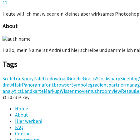
12
Heute will ich mal wieder ein kleines aber wirksames Photoshop T
About
Hallo, mein Name ist André und hier schreibe und sammle ich n
Tags
Sceleton
Spray
Palette
dowload
Goodie
Gratis
Stock
sharp
Sideblog
draw
Hair
Panorama
fontbrowser
Symbole
gradient
partner
manag
analytics
Landkarte
Markup
Wissen
movie
mushroom
view
Res
auße
© 2023 Pixey
Home
About
Hier werben!
FAQ
Contact
Impressum