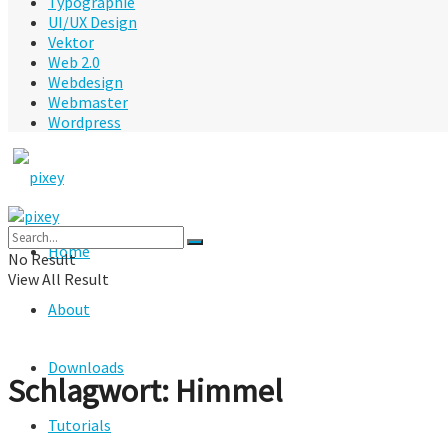
Typographie
UI/UX Design
Vektor
Web 2.0
Webdesign
Webmaster
Wordpress
Home
No Result
View All Result
About
Downloads
Schlagwort:
Himmel
Tutorials