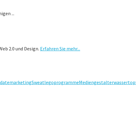
gen ...
Web 2.0 und Design.
Erfahren Sie mehr...
date
marketing
Sweat
lego
programme
Mediengestalter
wassertop