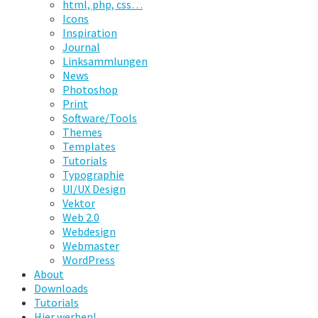
html, php, css…
Icons
Inspiration
Journal
Linksammlungen
News
Photoshop
Print
Software/Tools
Themes
Templates
Tutorials
Typographie
UI/UX Design
Vektor
Web 2.0
Webdesign
Webmaster
WordPress
About
Downloads
Tutorials
Hier werben!