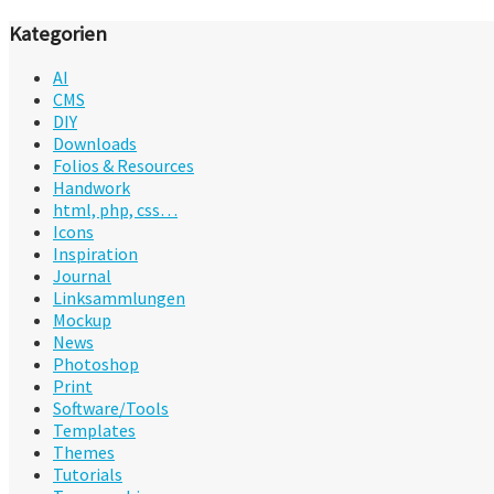
Kategorien
AI
CMS
DIY
Downloads
Folios & Resources
Handwork
html, php, css…
Icons
Inspiration
Journal
Linksammlungen
Mockup
News
Photoshop
Print
Software/Tools
Templates
Themes
Tutorials