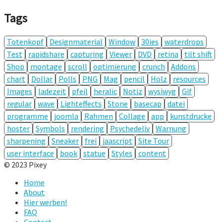
Tags
Totenkopf
Designmaterial
Window
30ies
waterdrops
Test
rapidshare
capturing
Viewer
DVD
retina
tilt shift
Shop
montage
scroll
optimierung
crunch
Addons
chart
Dollar
Polls
PNG
Mag
pencil
Holz
resources
Images
ladezeit
pfeil
heralic
Notiz
wysiwyg
Gif
regular
wave
Lighteffects
Stone
basecap
datei
programme
joomla
Rahmen
Collage
app
kunstdrucke
hoster
Symbols
rendering
Psychedeliv
Warnung
sharpening
Sneaker
frei
jaascript
Site Tour
user interface
book
statue
Styles
content
© 2023 Pixey
Home
About
Hier werben!
FAQ
Contact