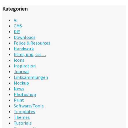
Kategorien
AI
CMS
DIY
Downloads
Folios & Resources
Handwork
html, php, css…
Icons
Inspiration
Journal
Linksammlungen
Mockup
News
Photoshop
Print
Software/Tools
Templates
Themes
Tutorials