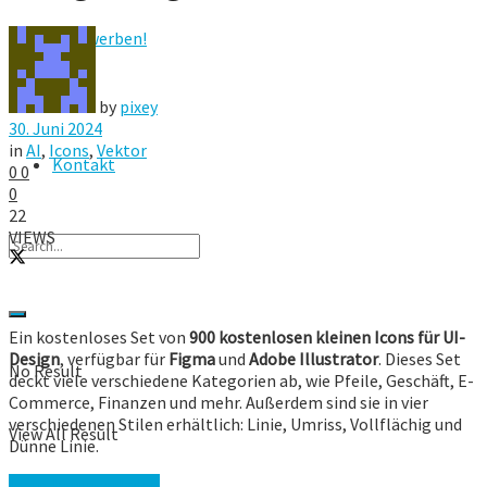
Hier werben!
FAQ
by
pixey
30. Juni 2024
in
AI
,
Icons
,
Vektor
Kontakt
0
0
0
22
VIEWS
Ein kostenloses Set von
900 kostenlosen kleinen Icons für UI-
Design
, verfügbar für
Figma
und
Adobe Illustrator
. Dieses Set
No Result
deckt viele verschiedene Kategorien ab, wie Pfeile, Geschäft, E-
Commerce, Finanzen und mehr. Außerdem sind sie in vier
verschiedenen Stilen erhältlich: Linie, Umriss, Vollflächig und
View All Result
Dünne Linie.
Icons herunterladen