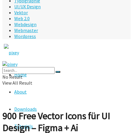
Typographie
UI/UX Design
Vektor
Web 2.0
Webdesign
Webmaster
Wordpress
Home
No Result
View All Result
About
Downloads
900 Free Vector Icons für UI
Design – Figma + Ai
Tutorials