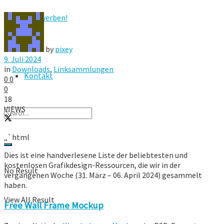
Hier werben!
FAQ
by
pixey
9. Juli 2024
in
Downloads
,
Linksammlungen
Kontakt
0
0
0
18
VIEWS
„`html
Dies ist eine handverlesene Liste der beliebtesten und
kostenlosen Grafikdesign-Ressourcen, die wir in der
No Result
vergangenen Woche (31. März – 06. April 2024) gesammelt
haben.
View All Result
Free Wall Frame Mockup