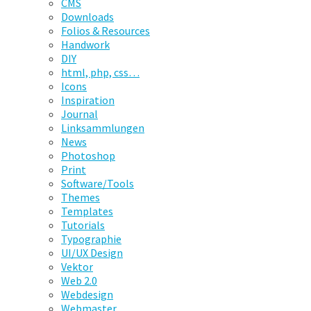
CMS
Downloads
Folios & Resources
Handwork
DIY
html, php, css…
Icons
Inspiration
Journal
Linksammlungen
News
Photoshop
Print
Software/Tools
Themes
Templates
Tutorials
Typographie
UI/UX Design
Vektor
Web 2.0
Webdesign
Webmaster