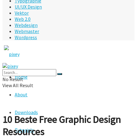
Typographie
UI/UX Design
Vektor
Web 2.0
Webdesign
Webmaster
Wordpress
Home
No Result
View All Result
About
Downloads
10 Beste Free Graphic Design
Resources
Tutorials