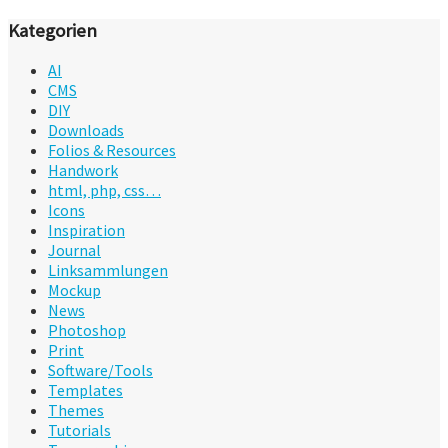
Kategorien
AI
CMS
DIY
Downloads
Folios & Resources
Handwork
html, php, css…
Icons
Inspiration
Journal
Linksammlungen
Mockup
News
Photoshop
Print
Software/Tools
Templates
Themes
Tutorials